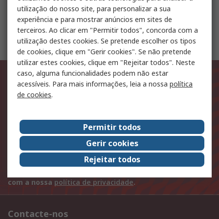
utilização do nosso site, para personalizar a sua
experiência e para mostrar anúncios em sites de
terceiros. Ao clicar em "Permitir todos", concorda com a
Automatización y Control de Procesos
utilização destes cookies. Se pretende escolher os tipos
de cookies, clique em "Gerir cookies". Se não pretende
utilizar estes cookies, clique em "Rejeitar todos". Neste
Mantenha-se a par das últimas
caso, alguma funcionalidades podem não estar
acessíveis. Para mais informações, leia a nossa
política
novidades e ofertas
de cookies
.
Introduza o seu endereço de email
Permitir todos
Subscrever
Gerir cookies
Rejeitar todos
A informação pessoal que nos proporcionar ao
subscrever esta newsletter será processada de acordo
com a nossa
política de privacidade
.
Contacte-nos