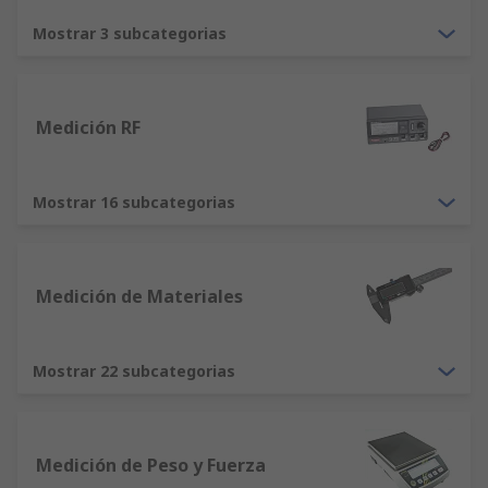
utilizan para generar señales y medir la
Mostrar 3 subcategorias
respuesta del objeto sometido a prueba.
-Amperímetros: miden la corriente
Medidores LCR: miden la inductancia, la
Medición RF
capacitancia y la resistencia de un
componente
Multímetros: instrumentos de uso general
Mostrar 16 subcategorias
para medir la tensión, corriente y
resistencia
Detectores de alta tensión
Medición de Materiales
Aspectos a tener en cuenta
Mostrar 22 subcategorias
Los tipos de equipos de medición y prueba que se
necesitan dependen de los tipos de materiales
sometidos a prueba y de las propiedades que se
desean medir. El tamaño, durabilidad,
Medición de Peso y Fuerza