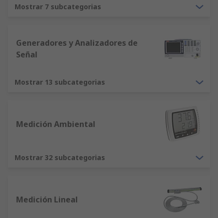
Mostrar 7 subcategorias
Laboratorios de investigación
Análisis de materiales
Generadores y Analizadores de
Fabricación y análisis de partículas
Señal
Rango de equipos de pruebas y medición:
Mostrar 13 subcategorias
Óhmetros: miden la resistencia de un
componente
-Amperímetros: miden la corriente
Medición Ambiental
Medidores de capacitancia: miden la
capacitancia de un componente
Medidores de EMF: miden campos
Mostrar 32 subcategorias
magnéticos y electrónicos
Generadores de señales: generan señales
para la realización de pruebas
Medición Lineal
Osciloscopios y contadores de frecuencia: se