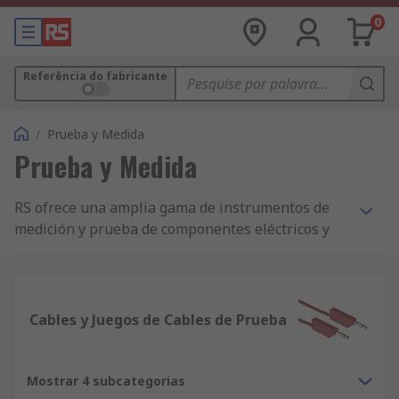
0
Referência do fabricante
/
Prueba y Medida
Prueba y Medida
RS ofrece una amplia gama de instrumentos de
medición y prueba de componentes eléctricos y
electrónicos.La comprobación eléctrica es un
procedimiento esencial para cualquier producto
que utilice electricidad. El equipo de prueba
revelará lo siguiente:
Cables y Juegos de Cables de Prueba
Circuitos o equipos eléctricos sobrecargados
Mostrar 4 subcategorias
Riesgos potenciales de descarga eléctrica e