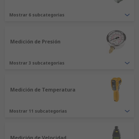
portabilidad y coste son también factores clave.
¿Qué es la calibración?
Mostrar 6 subcategorias
La calibración es la comparación de la precisión
de un instrumento de prueba con relación a un
Medición de Presión
estándar.
Mostrar 3 subcategorias
Medición de Temperatura
Mostrar 11 subcategorias
Medición de Velocidad