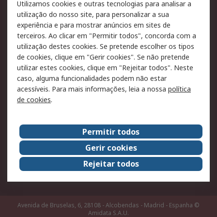
Utilizamos cookies e outras tecnologias para analisar a
Pagamento e
utilização do nosso site, para personalizar a sua
faturação
experiência e para mostrar anúncios em sites de
terceiros. Ao clicar em "Permitir todos", concorda com a
Legal
utilização destes cookies. Se pretende escolher os tipos
de cookies, clique em "Gerir cookies". Se não pretende
Aviso legal
Política de cookies
utilizar estes cookies, clique em "Rejeitar todos". Neste
Política de privacidade
Segurança de emails
caso, alguma funcionalidades podem não estar
- Atualizada
acessíveis. Para mais informações, leia a nossa
política
de cookies
.
Condições de venda
Sobre a RS
Permitir todos
A RS no mundo
RS Group
Gerir cookies
Sobre a RS
Trabalhar na RS
Rejeitar todos
ESG
Avenida de Bruselas, 6, 28108 - Alcobendas - Madrid - Espanha
©
Amidata S.A.U.