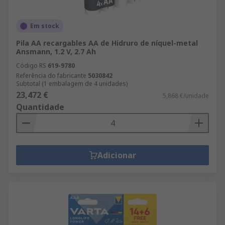
alcance de los niños, y se debe acudir al
médico inmediatamente en caso de
Em stock
ingestión.
Pila AA recargables AA de Hidruro de níquel-metal
Transporte aéreo: existen algunas
Ansmann, 1.2 V, 2.7 Ah
restricciones y prohibiciones con respecto al
Código RS
619-9780
transporte aéreo de baterías con base de
Referência do fabricante
5030842
litio. Tenga esto en cuenta al comprar o
Subtotal (1 embalagem de 4 unidades)
23,472 €
transportar baterías de litio.
5,868 €/unidade
Quantidade
Adicionar