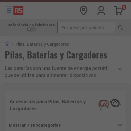
0
Referência do fabricante
/
Pilas, Baterías y Cargadores
Pilas, Baterías y Cargadores
Las baterías son una fuente de energía portátil
que se utiliza para alimentar dispositivos
eléctricos. Las baterías almacenan energía
química y la transforman en energía eléctrica al
activarse. Todas las baterías tienen un terminal
Accesorios para Pilas, Baterías y
positivo (ánodo) y un terminal negativo (cátodo).
Cargadores
Las baterías sirven para infinidad de
aplicaciones. Pueden alimentar dispositivos
Mostrar 7 subcategorias
eléctricos de todo tipo, desde relojes y audífonos