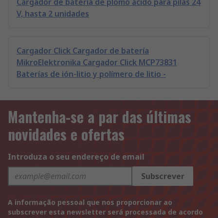
Cargador de batería de plomo ácido para pilas 24
V, hasta 2 unidades
Cargador Click Cargador de batería
MikroElektronika Cargador Click MCP73831
Baterías de ión-litio y polímero de litio -
Mantenha-se a par das últimas
novidades e ofertas
Introduza o seu endereço de email
Subscrever
A informação pessoal que nos proporcionar ao
subscrever esta newsletter será processada de acordo