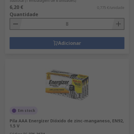
Subtotal (1 embalagem de 8 unidades)
6,20 €
0,775 €/unidade
Quantidade
Adicionar
Em stock
Pila AAA Energizer Dióxido de zinc-manganeso, EN92,
1.5 V