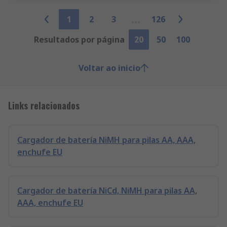
1
2
3
126
Resultados por página
20
50
100
Voltar ao inicio
Links relacionados
Cargador de batería NiMH para pilas AA, AAA,
enchufe EU
Cargador de batería NiCd, NiMH para pilas AA,
AAA, enchufe EU