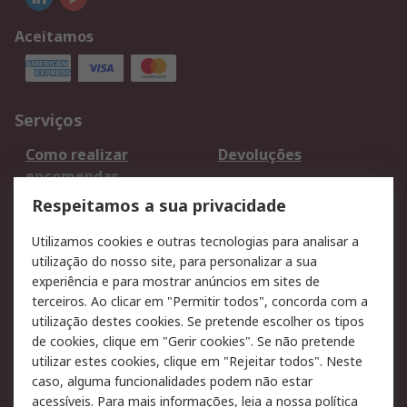
Aceitamos
Serviços
Como realizar
Devoluções
encomendas
Formas de entrega
Qualidade e ambiente
Respeitamos a sua privacidade
RS para particulares
Suporte técnico
Utilizamos cookies e outras tecnologias para analisar a
Pagamento e
utilização do nosso site, para personalizar a sua
faturação
experiência e para mostrar anúncios em sites de
terceiros. Ao clicar em "Permitir todos", concorda com a
Legal
utilização destes cookies. Se pretende escolher os tipos
de cookies, clique em "Gerir cookies". Se não pretende
Aviso legal
Política de cookies
utilizar estes cookies, clique em "Rejeitar todos". Neste
Política de privacidade
Segurança de emails
caso, alguma funcionalidades podem não estar
- Atualizada
acessíveis. Para mais informações, leia a nossa
política