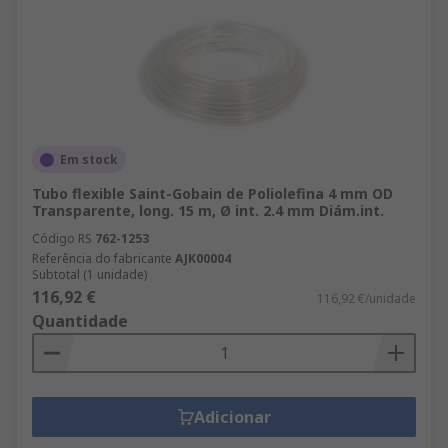
Em stock
Tubo flexible Saint-Gobain de Poliolefina 4 mm OD
Transparente, long. 15 m, Ø int. 2.4 mm Diám.int.
Código RS
762-1253
Referência do fabricante
AJK00004
Subtotal (1 unidade)
116,92 €
116,92 €/unidade
Quantidade
Adicionar