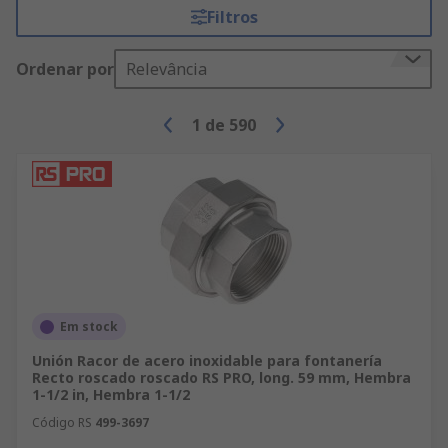
Filtros
¿Cuáles son los principales tipos de
tuberías domésticas?
Ordenar por
Relevância
PEX (suministro de agua)
1
de
590
PVC (líneas de aguas residuales)
Cobre rígido (proporciona un entorno que
dificulta la proliferación de bacterias)
ABS (no tóxico y resistente a la abrasión)
Cobre flexible (suministro de agua caliente
o fría)
Acero galvanizado (evita la corrosión y
Em stock
óxido)
Unión Racor de acero inoxidable para fontanería
Hierro fundido (para tuberías de desecho)
Recto roscado roscado RS PRO, long. 59 mm, Hembra
1-1/2 in, Hembra 1-1/2
¿En qué se diferencian las tuberías de los
Código RS
499-3697