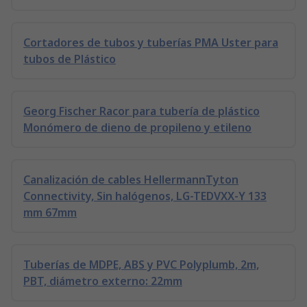
Cortadores de tubos y tuberías PMA Uster para
tubos de Plástico
Georg Fischer Racor para tubería de plástico
Monómero de dieno de propileno y etileno
Canalización de cables HellermannTyton
Connectivity, Sin halógenos, LG-TEDVXX-Y 133
mm 67mm
Tuberías de MDPE, ABS y PVC Polyplumb, 2m,
PBT, diámetro externo: 22mm