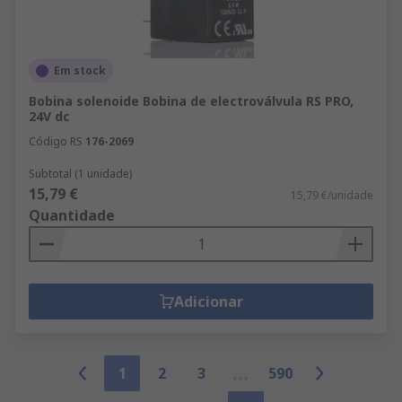
Em stock
Bobina solenoide Bobina de electroválvula RS PRO,
24V dc
Código RS
176-2069
Subtotal (1 unidade)
15,79 €
15,79 €/unidade
Quantidade
Adicionar
1
2
3
590