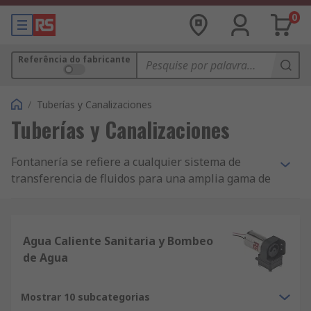
0
Referência do fabricante
/
Tuberías y Canalizaciones
Tuberías y Canalizaciones
Fontanería se refiere a cualquier sistema de
transferencia de fluidos para una amplia gama de
aplicaciones. Para poder transferir fluidos (agua,
gas, aceite), en fontanería se utilizan:
Agua Caliente Sanitaria y Bombeo
Tubos
de Agua
Válvulas
Accesorios de fontanería
Mostrar 10 subcategorias
Depósitos