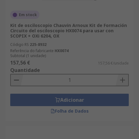
Em stock
Kit de osciloscopio Chauvin Arnoux Kit de Formación
Circuito del osciloscopio HX0074 para usar con
SCOPIX + OXi 6204, OX
Código RS
225-8932
Referência do fabricante
HX0074
Subtotal (1 unidade)
157,56 €
157,56 €/unidade
Quantidade
Adicionar
Folha de Dados