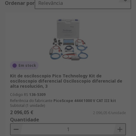
Ordenar por
Relevância
variedad de productos de Juegos de Osciloscopios
eléctricos e industriales. Para consultar las líneas
de productos de IT, Prueba y Medida, Seguridad e
Higiene completas, incluidos los componentes de
Prueba y Medida y de Osciloscopios y Accesorios,
simplemente hay que buscar en la web o realizar
una consulta con nuestro departamento técnico.
Los clientes que posean una cuenta comercial con
RS podrán disfrutar del servicio de entrega en
Em stock
24/48 h con sus pedidos de productos en stock
Kit de osciloscopio Pico Technology Kit de
Juegos de Osciloscopios. Nos esforzamos para
osciloscopio diferencial Osciloscopio diferencial de
alta resolución, 3
garantizar que nuestros productos de Juegos de
Osciloscopios cumplen los más altos estándares
Código RS
136-5309
de calidad y seguridad, así que usted puede tener
Referência do fabricante
PicoScope 4444 1000 V CAT III kit
Subtotal (1 unidade)
plena confianza antes de comprar online con
2 096,05 €
2 096,05 €/unidade
nosotros. No sólo ofrecemos un resumen técnico
Quantidade
de todas los productos de Osciloscopios y
Accesorios, estamos respaldados por ingenieros