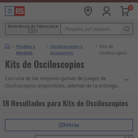
0
Referência do fabricante
/
Prueba y
/
Osciloscopios y
/
Kits de
Medida
Accesorios
Osciloscopios
Kits de Osciloscopios
Con una de las mayores gamas de Juegos de
Osciloscopios disponibles, además de la entrega
en 24/48 h de miles de componentes y accesorios
de Prueba y Medida y nuestro constante
18 Resultados para Kits de Osciloscopios
compromiso con la calidad, no resulta
sorprendente que RS cuente con clientes en más
de 160 países. RS también tiene una selección
Filtros
más amplia de artículos en nuestra gama de IT,
Prueba y Medida, Seguridad e Higiene junto a la