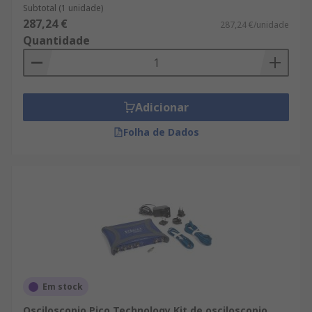
Subtotal (1 unidade)
287,24 €
287,24 €/unidade
Quantidade
Adicionar
Folha de Dados
Em stock
Osciloscopio Pico Technology Kit de osciloscopio