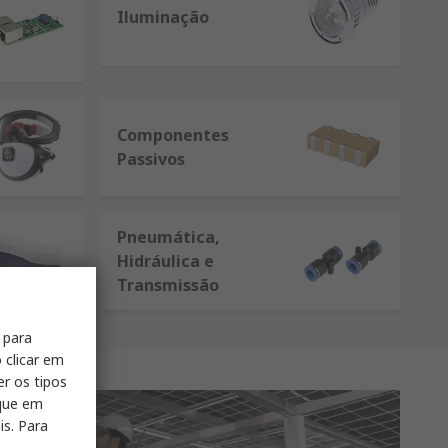
Iluminação
Componentes
Passivos
Pneumática,
Hidráulica e
Transmissão
 para
 clicar em
er os tipos
ique em
is. Para