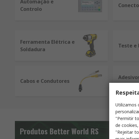
Automação e
Conecto
Controlo
Ferramenta Elétrica e
Teste e
Soldadura
Adesivos
Cabos e Condutores
Fitas
Respeit
Utilizamos 
personaliza
"Permitir t
de cookies,
Produtos Better World RS
"Rejeitar t
mais inform