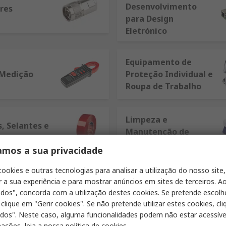
Desenvolvimento
res
para Design
Eletrónico
Equipamento de
 Medição
Proteção Individual e
Roupa de Trabalho
Limpeza e
, Selantes e
Manutenção de
Instalações
amos a sua privacidade
cookies e outras tecnologias para analisar a utilização do nosso site,
r a sua experiência e para mostrar anúncios em sites de terceiros. Ao
odos", concorda com a utilização destes cookies. Se pretende escolh
 clique em "Gerir cookies". Se não pretende utilizar estes cookies, cl
odos". Neste caso, alguma funcionalidades podem não estar acessíve
ações, leia a nossa
política de cookies
.