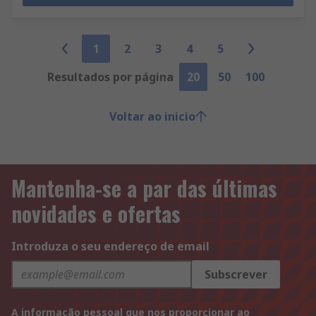
1
2
3
4
5
Resultados por página
20
50
100
Voltar ao inicio
Mantenha-se a par das últimas
novidades e ofertas
Introduza o seu endereço de email
Subscrever
A informação pessoal que nos proporcionar ao