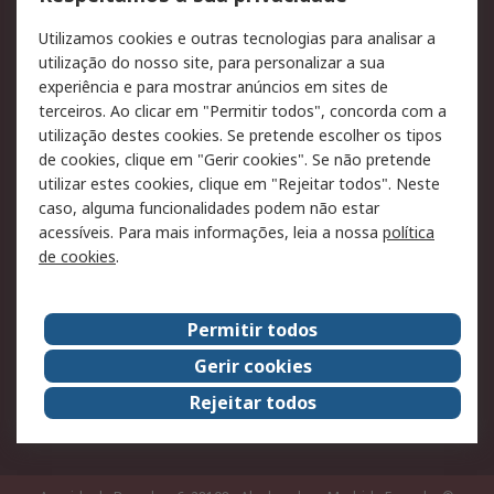
RS para particulares
Suporte técnico
Utilizamos cookies e outras tecnologias para analisar a
Pagamento e
utilização do nosso site, para personalizar a sua
faturação
experiência e para mostrar anúncios em sites de
terceiros. Ao clicar em "Permitir todos", concorda com a
Legal
utilização destes cookies. Se pretende escolher os tipos
de cookies, clique em "Gerir cookies". Se não pretende
Aviso legal
Política de cookies
utilizar estes cookies, clique em "Rejeitar todos". Neste
Política de privacidade
Segurança de emails
caso, alguma funcionalidades podem não estar
- Atualizada
acessíveis. Para mais informações, leia a nossa
política
de cookies
.
Condições de venda
Sobre a RS
Permitir todos
A RS no mundo
RS Group
Gerir cookies
Sobre a RS
Trabalhar na RS
Rejeitar todos
ESG