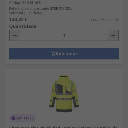
Código RS
315-415
Referência do fabricante
278P/OF/3XL
Subtotal (1 unidade)
144,82 €
144,82 €/unidade
Quantidade
Adicionar
Em stock
Chaqueta alta visibilidad Lumina Unisex CODUPAL de