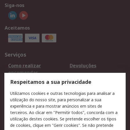
Siga-nos
Aceitamos
Serviços
Como realizar
Devoluções
encomendas
Formas de entrega
Qualidade e ambiente
Respeitamos a sua privacidade
RS para particulares
Suporte técnico
Utilizamos cookies e outras tecnologias para analisar a
Pagamento e
utilização do nosso site, para personalizar a sua
faturação
experiência e para mostrar anúncios em sites de
terceiros. Ao clicar em "Permitir todos", concorda com a
Legal
utilização destes cookies. Se pretende escolher os tipos
de cookies, clique em "Gerir cookies". Se não pretende
Aviso legal
Política de cookies