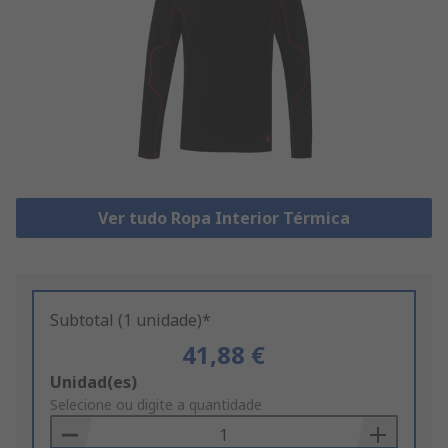
Ver tudo Ropa Interior Térmica
Subtotal (1 unidade)*
41,88 €
Add
Unidad(es)
to
Selecione ou digite a quantidade
Basket