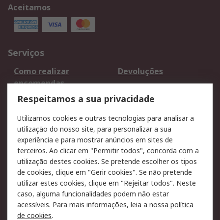
Aceitamos
Serviços
Como realizar
Devoluções
encomendas
Formas de entrega
Qualidade e ambiente
Respeitamos a sua privacidade
RS para particulares
Suporte técnico
Utilizamos cookies e outras tecnologias para analisar a
Pagamento e
utilização do nosso site, para personalizar a sua
faturação
experiência e para mostrar anúncios em sites de
terceiros. Ao clicar em "Permitir todos", concorda com a
Legal
utilização destes cookies. Se pretende escolher os tipos
de cookies, clique em "Gerir cookies". Se não pretende
Aviso legal
Política de cookies
utilizar estes cookies, clique em "Rejeitar todos". Neste
Política de privacidade
Segurança de emails
caso, alguma funcionalidades podem não estar
- Atualizada
acessíveis. Para mais informações, leia a nossa
política
de cookies
.
Condições de venda