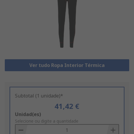
Ver tudo Ropa Interior Térmica
Subtotal (1 unidade)*
41,42 €
Add
Unidad(es)
to
Selecione ou digite a quantidade
Basket