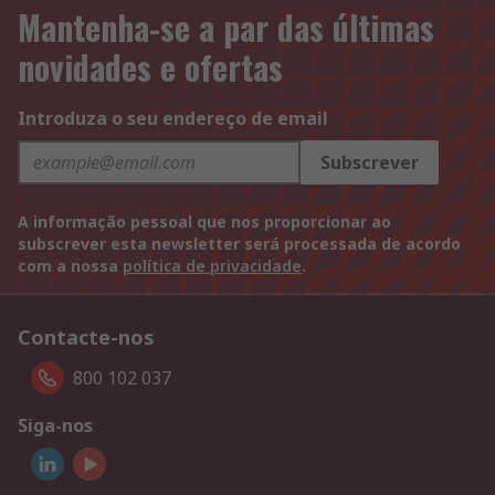
Mantenha-se a par das últimas
novidades e ofertas
Introduza o seu endereço de email
Subscrever
A informação pessoal que nos proporcionar ao
subscrever esta newsletter será processada de acordo
com a nossa
política de privacidade
.
Contacte-nos
800 102 037
Siga-nos