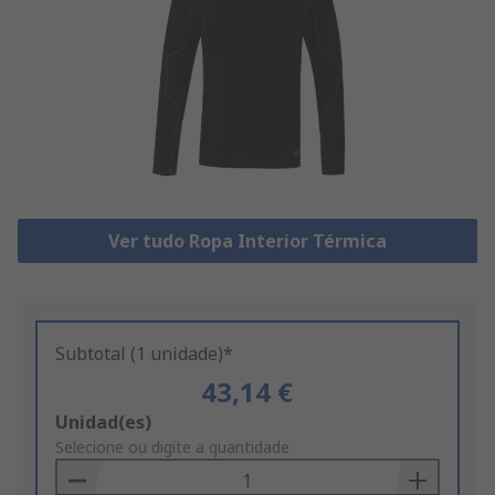
Ver tudo Ropa Interior Térmica
Subtotal (1 unidade)*
43,14 €
Add
Unidad(es)
to
Selecione ou digite a quantidade
Basket