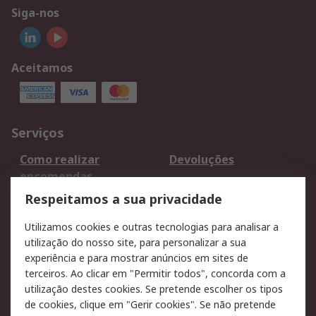
Siga-nos
Aceitamos
Serviços
Como realizar
Devoluções
encomendas
Formas de entrega
Qualidade e ambiente
Respeitamos a sua privacidade
RS para particulares
Suporte técnico
Utilizamos cookies e outras tecnologias para analisar a
Pagamento e
utilização do nosso site, para personalizar a sua
faturação
experiência e para mostrar anúncios em sites de
terceiros. Ao clicar em "Permitir todos", concorda com a
Legal
utilização destes cookies. Se pretende escolher os tipos
de cookies, clique em "Gerir cookies". Se não pretende
Aviso legal
Política de cookies