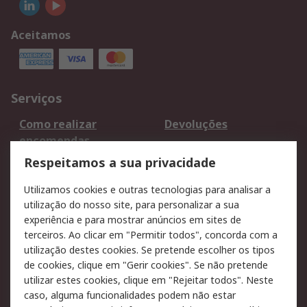
Aceitamos
Serviços
Como realizar
Devoluções
encomendas
Formas de entrega
Qualidade e ambiente
Respeitamos a sua privacidade
RS para particulares
Suporte técnico
Utilizamos cookies e outras tecnologias para analisar a
Pagamento e
utilização do nosso site, para personalizar a sua
faturação
experiência e para mostrar anúncios em sites de
terceiros. Ao clicar em "Permitir todos", concorda com a
Legal
utilização destes cookies. Se pretende escolher os tipos
de cookies, clique em "Gerir cookies". Se não pretende
Aviso legal
Política de cookies
utilizar estes cookies, clique em "Rejeitar todos". Neste
Política de privacidade
Segurança de emails
caso, alguma funcionalidades podem não estar