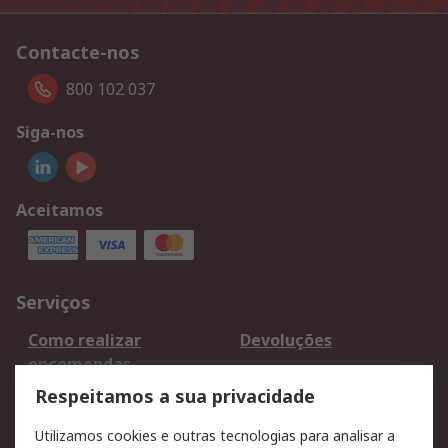
Contacte-nos
800 102 037
Siga-nos
Aceitamos
Serviços
Como realizar
Devoluções
encomendas
Formas de entrega
Qualidade e ambiente
Respeitamos a sua privacidade
RS para particulares
Suporte técnico
Utilizamos cookies e outras tecnologias para analisar a