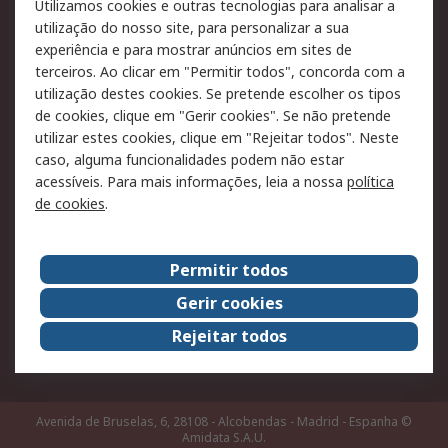
Utilizamos cookies e outras tecnologias para analisar a
Pagamento e
utilização do nosso site, para personalizar a sua
faturação
experiência e para mostrar anúncios em sites de
terceiros. Ao clicar em "Permitir todos", concorda com a
Legal
utilização destes cookies. Se pretende escolher os tipos
de cookies, clique em "Gerir cookies". Se não pretende
Aviso legal
Política de cookies
utilizar estes cookies, clique em "Rejeitar todos". Neste
Política de privacidade
Segurança de emails
caso, alguma funcionalidades podem não estar
- Atualizada
acessíveis. Para mais informações, leia a nossa
política
de cookies
.
Condições de venda
Sobre a RS
Permitir todos
A RS no mundo
RS Group
Gerir cookies
Sobre a RS
Trabalhar na RS
Rejeitar todos
ESG
Avenida de Bruselas, 6, 28108 - Alcobendas - Madrid - Espanha
©
Amidata S.A.U.