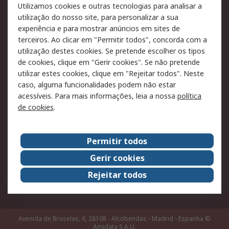
Utilizamos cookies e outras tecnologias para analisar a
Pagamento e
utilização do nosso site, para personalizar a sua
faturação
experiência e para mostrar anúncios em sites de
terceiros. Ao clicar em "Permitir todos", concorda com a
Legal
utilização destes cookies. Se pretende escolher os tipos
de cookies, clique em "Gerir cookies". Se não pretende
Aviso legal
Política de cookies
utilizar estes cookies, clique em "Rejeitar todos". Neste
Política de privacidade
Segurança de emails
caso, alguma funcionalidades podem não estar
- Atualizada
acessíveis. Para mais informações, leia a nossa
política
de cookies
.
Condições de venda
Sobre a RS
Permitir todos
A RS no mundo
RS Group
Gerir cookies
Sobre a RS
Trabalhar na RS
Rejeitar todos
ESG
Avenida de Bruselas, 6, 28108 - Alcobendas - Madrid - Espanha
©
Amidata S.A.U.