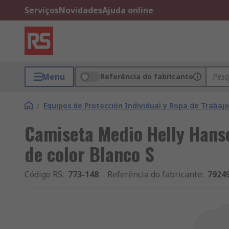
Serviços
Novidades
Ajuda online
Menu
Referência do fabricante
/
Equipos de Protección Individual y Ropa de Trabajo
Camiseta Medio Helly Hans
de color Blanco S
Código RS
:
773-148
Referência do fabricante
:
7924