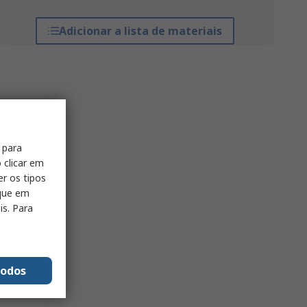
Adicionar a lista de materiais
 para
 clicar em
er os tipos
ique em
is. Para
todos