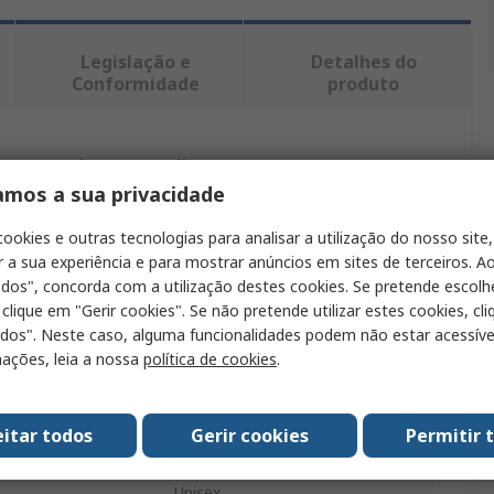
Legislação e
Detalhes do
Conformidade
produto
ntrar produtos semelhantes.
amos a sua privacidade
Valor
cookies e outras tecnologias para analisar a utilização do nosso site,
r a sua experiência e para mostrar anúncios em sites de terceiros. Ao
Helly Hansen
odos", concorda com a utilização destes cookies. Se pretende escolh
 clique em "Gerir cookies". Se não pretende utilizar estes cookies, cl
o
Camiseta
odos". Neste caso, alguma funcionalidades podem não estar acessíve
S
ações, leia a nossa
política de cookies
.
Blanco
eitar todos
Gerir cookies
Permitir 
100 % poliamida
Unisex