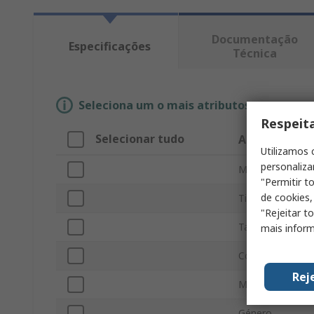
Documentação
Especificações
Técnica
Seleciona um o mais atributos para enco
Respeit
Selecionar tudo
Atributo
Utilizamos 
personaliza
Marca
"Permitir t
de cookies,
Tipo de product
"Rejeitar t
Tamaño
mais inform
Color
Rej
Material
Género