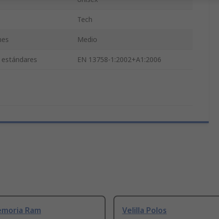
Tech
nes
Medio
y estándares
EN 13758-1:2002+A1:2006
emoria Ram
Velilla Polos