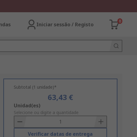
0
ndas
Iniciar sessão / Registo
Subtotal (1 unidade)*
63,43 €
Add
Unidad(es)
to
Selecione ou digite a quantidade
Basket
Verificar datas de entrega