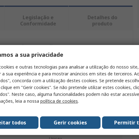
Legislação e
Detalhes do
Conformidade
produto
ntrar produtos semelhantes.
amos a sua privacidade
Valor
cookies e outras tecnologias para analisar a utilização do nosso site,
r a sua experiência e para mostrar anúncios em sites de terceiros. Ao
Helly Hansen
odos", concorda com a utilização destes cookies. Se pretende escolh
 clique em "Gerir cookies". Se não pretende utilizar estes cookies, cl
3XL
odos". Neste caso, alguma funcionalidades podem não estar acessíve
o
Camiseta
ações, leia a nossa
política de cookies
.
Blanco
eitar todos
Gerir cookies
Permitir 
100 % poliamida
Unisex