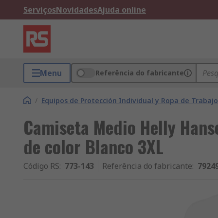
Serviços
Novidades
Ajuda online
Menu
Referência do fabricante
/
Equipos de Protección Individual y Ropa de Trabajo
Camiseta Medio Helly Hans
de color Blanco 3XL
Código RS
:
773-143
Referência do fabricante
:
7924