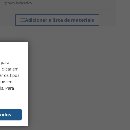
*preço indicativo
Adicionar a lista de materiais
 para
 clicar em
er os tipos
ique em
is. Para
todos