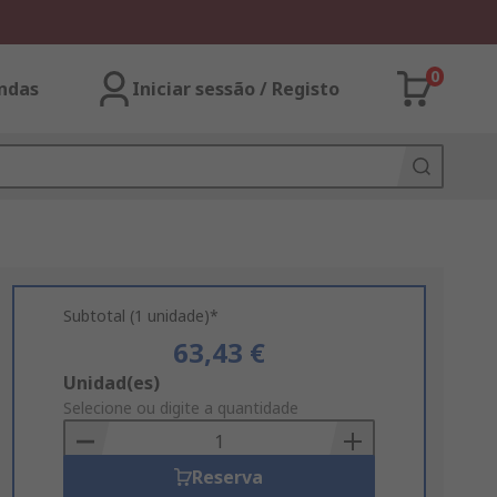
0
ndas
Iniciar sessão / Registo
Subtotal (1 unidade)*
63,43 €
Add
Unidad(es)
to
Selecione ou digite a quantidade
Basket
Reserva