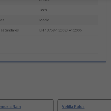
Tech
nes
Medio
y estándares
EN 13758-1:2002+A1:2006
emoria Ram
Velilla Polos