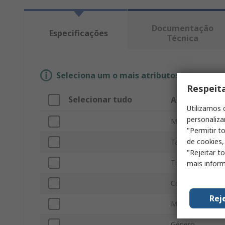
Documentação
Especificações
Técnica
Seleciona um o mais atributos para enco
Respeit
Selecionar tudo
Atributo
Utilizamos 
personaliza
Marca
"Permitir t
de cookies,
Tamaño
"Rejeitar t
Tipo de product
mais inform
Color
Rej
Material
Género