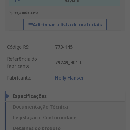
1 +
63,43 €
*preço indicativo
Adicionar a lista de materiais
Código RS
:
773-145
Referência do
79249_901-L
fabricante
:
Fabricante
:
Helly Hansen
Especificações
Documentação Técnica
Legislação e Conformidade
Detalhes do produto