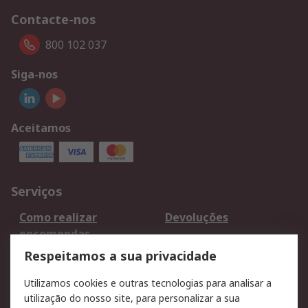
Contacte-nos
800 102 037
Siga-nos
Aceitamos
Serviços
Como realizar
Devoluções
encomendas
Formas de entrega
Qualidade e ambiente
Respeitamos a sua privacidade
RS para particulares
Suporte técnico
Utilizamos cookies e outras tecnologias para analisar a
Pagamento e
utilização do nosso site, para personalizar a sua