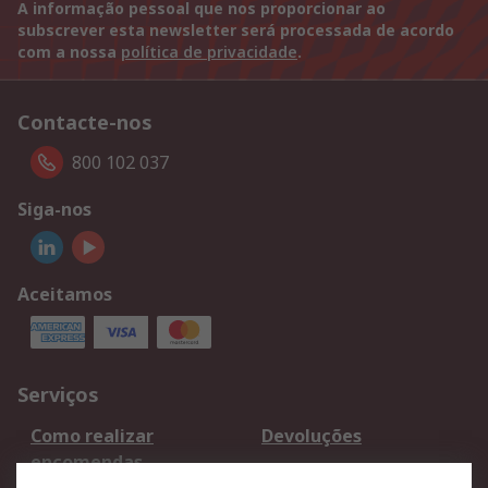
A informação pessoal que nos proporcionar ao
subscrever esta newsletter será processada de acordo
com a nossa
política de privacidade
.
Contacte-nos
800 102 037
Siga-nos
Aceitamos
Serviços
Como realizar
Devoluções
encomendas