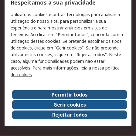
Formas de entrega
Qualidade e ambiente
Respeitamos a sua privacidade
RS para particulares
Suporte técnico
Utilizamos cookies e outras tecnologias para analisar a
Pagamento e
utilização do nosso site, para personalizar a sua
faturação
experiência e para mostrar anúncios em sites de
terceiros. Ao clicar em "Permitir todos", concorda com a
Legal
utilização destes cookies. Se pretende escolher os tipos
de cookies, clique em "Gerir cookies". Se não pretende
Aviso legal
Política de cookies
utilizar estes cookies, clique em "Rejeitar todos". Neste
Política de privacidade
Segurança de emails
caso, alguma funcionalidades podem não estar
- Atualizada
acessíveis. Para mais informações, leia a nossa
política
de cookies
.
Condições de venda
Sobre a RS
Permitir todos
A RS no mundo
RS Group
Gerir cookies
Sobre a RS
Trabalhar na RS
Rejeitar todos
ESG