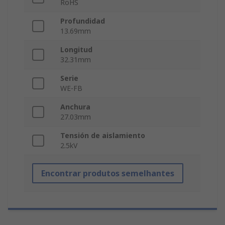
RoHS
Profundidad
13.69mm
Longitud
32.31mm
Serie
WE‑FB
Anchura
27.03mm
Tensión de aislamiento
2.5kV
Encontrar produtos semelhantes