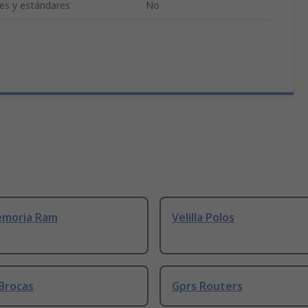
nes y estándares
No
emoria Ram
Velilla Polos
Brocas
Gprs Routers