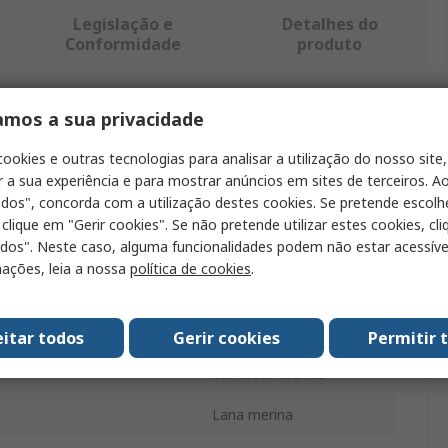
Legislação e
Detalhes do
Conformidade
produto
amos a sua privacidade
ntrar produtos semelhantes.
cookies e outras tecnologias para analisar a utilização do nosso site,
Valor
r a sua experiência e para mostrar anúncios em sites de terceiros. Ao
odos", concorda com a utilização destes cookies. Se pretende escolh
Portwest
 clique em "Gerir cookies". Se não pretende utilizar estes cookies, cl
odos". Neste caso, alguma funcionalidades podem não estar acessíve
ducto
Camiseta técnica
ações, leia a nossa
política de cookies
.
S
Negro
eitar todos
Gerir cookies
Permitir 
Camiseta técnica
Lana merina