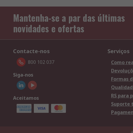
Mantenha-se a par das últimas
novidades e ofertas
Contacte-nos
Serviços
800 102 037
Como rea
Devoluçõ
Siga-nos
Formas d
Qualidad
RS para p
Aceitamos
Suporte 
Pagament
A