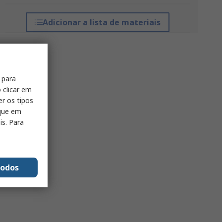
Adicionar a lista de materiais
 para
 clicar em
er os tipos
ique em
is. Para
todos