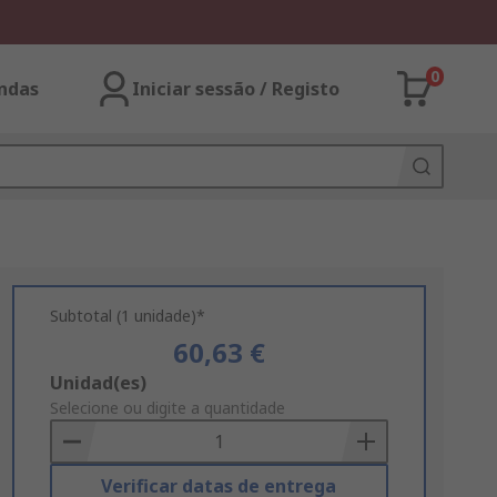
0
ndas
Iniciar sessão / Registo
Subtotal (1 unidade)*
60,63 €
Add
Unidad(es)
to
Selecione ou digite a quantidade
Basket
Verificar datas de entrega