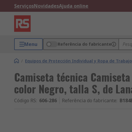
Serviços
Novidades
Ajuda online
Menu
Referência do fabricante
/
Equipos de Protección Individual y Ropa de Trabajo
Camiseta técnica Camiseta 
color Negro, talla S, de La
Código RS
:
606-286
Referência do fabricante
:
B184