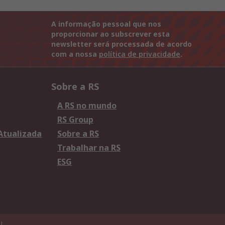
A informação pessoal que nos
proporcionar ao subscrever esta
newsletter será processada de acordo
com a nossa
política de privacidade
.
Sobre a RS
A RS no mundo
RS Group
 Atualizada
Sobre a RS
Trabalhar na RS
ESG
U.