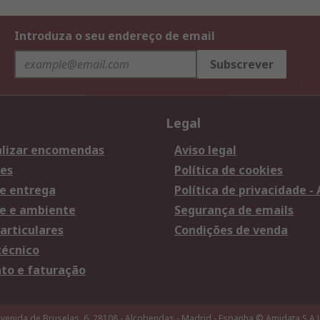
Introduza o seu endereço de email
Subscrever
Legal
lizar encomendas
Aviso legal
es
Política de cookies
e entrega
Política de privacidade -
e e ambiente
Segurança de emails
articulares
Condições de venda
técnico
o e faturação
venida de Bruselas, 6, 28108 - Alcobendas - Madrid - Espanha
© Amidata S.A.