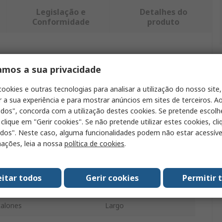
Legislação e
Detalhes do
Conformidade
produto
ntrar produtos semelhantes.
amos a sua privacidade
Valor
cookies e outras tecnologias para analisar a utilização do nosso site,
r a sua experiência e para mostrar anúncios em sites de terceiros. Ao
Portwest
odos", concorda com a utilização destes cookies. Se pretende escolh
 clique em "Gerir cookies". Se não pretende utilizar estes cookies, cl
ducto
Camiseta técnica
odos". Neste caso, alguma funcionalidades podem não estar acessíve
ações, leia a nossa
política de cookies
.
L
Negro
eitar todos
Gerir cookies
Permitir 
Camiseta técnica
talones
Largo