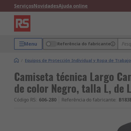
Serviços
Novidades
Ajuda online
Menu
Referência do fabricante
/
Equipos de Protección Individual y Ropa de Trabajo
Camiseta técnica Largo Cam
de color Negro, talla L, de
Código RS
:
606-280
Referência do fabricante
:
B183