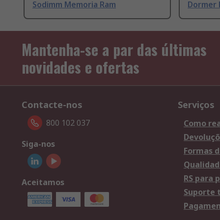
Sodimm Memoria Ram
Dormer 
Mantenha-se a par das últimas
novidades e ofertas
Contacte-nos
Serviços
800 102 037
Como rea
Devoluçõ
Siga-nos
Formas d
Qualidad
RS para p
Aceitamos
Suporte 
Pagament