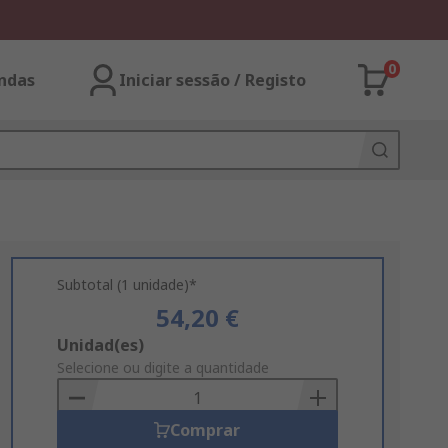
0
ndas
Iniciar sessão / Registo
Subtotal (1 unidade)*
54,20 €
Add
Unidad(es)
to
Selecione ou digite a quantidade
Basket
Comprar