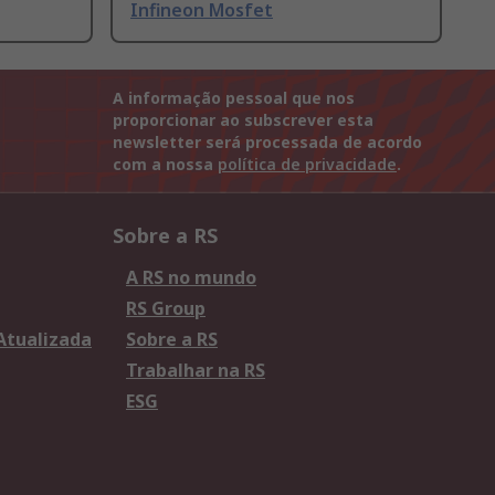
Infineon Mosfet
A informação pessoal que nos
proporcionar ao subscrever esta
newsletter será processada de acordo
com a nossa
política de privacidade
.
Sobre a RS
A RS no mundo
RS Group
 Atualizada
Sobre a RS
Trabalhar na RS
ESG