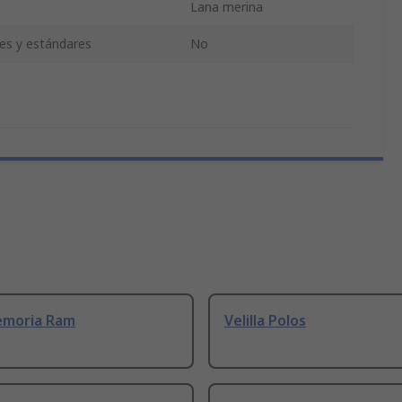
Lana merina
nes y estándares
No
emoria Ram
Velilla Polos