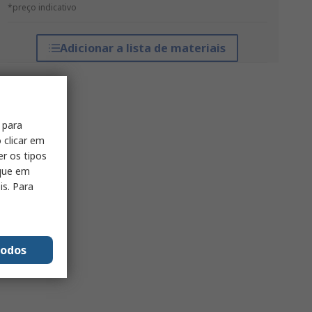
*preço indicativo
Adicionar a lista de materiais
 para
 clicar em
er os tipos
ique em
is. Para
todos