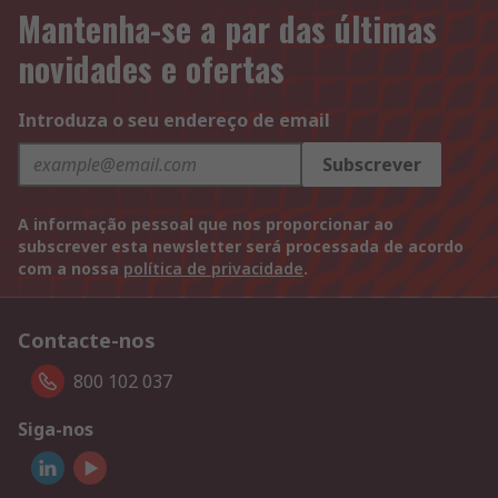
Mantenha-se a par das últimas
novidades e ofertas
Introduza o seu endereço de email
Subscrever
A informação pessoal que nos proporcionar ao
subscrever esta newsletter será processada de acordo
com a nossa
política de privacidade
.
Contacte-nos
800 102 037
Siga-nos