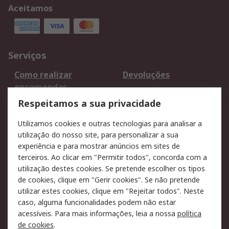
Aceitamos
Serviços
Como realizar
Devoluções
encomendas
Formas de entrega
Qualidade e ambiente
Respeitamos a sua privacidade
RS para particulares
Suporte técnico
Utilizamos cookies e outras tecnologias para analisar a
Pagamento e
utilização do nosso site, para personalizar a sua
faturação
experiência e para mostrar anúncios em sites de
terceiros. Ao clicar em "Permitir todos", concorda com a
Legal
utilização destes cookies. Se pretende escolher os tipos
de cookies, clique em "Gerir cookies". Se não pretende
Aviso legal
Política de cookies
utilizar estes cookies, clique em "Rejeitar todos". Neste
Política de privacidade
Segurança de emails
caso, alguma funcionalidades podem não estar
- Atualizada
acessíveis. Para mais informações, leia a nossa
política
de cookies
.
Condições de venda