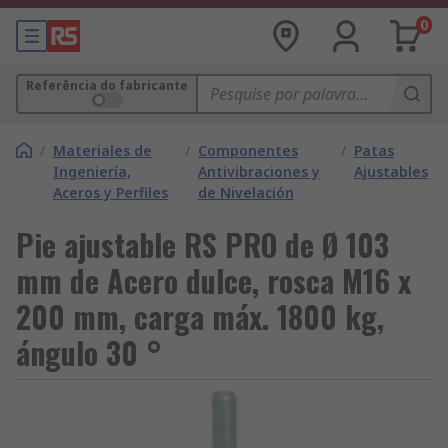
0
Referência do fabricante
/
Materiales de
/
Componentes
/
Patas
Ingeniería,
Antivibraciones y
Ajustables
Aceros y Perfiles
de Nivelación
Pie ajustable RS PRO de Ø 103
mm de Acero dulce, rosca M16 x
200 mm, carga máx. 1800 kg,
ángulo 30 °