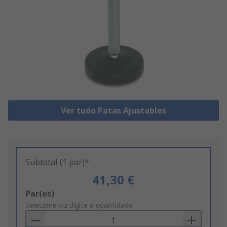
Ver tudo Patas Ajustables
Subtotal (1 par)*
41,30 €
Add
Par(es)
to
Selecione ou digite a quantidade
Basket