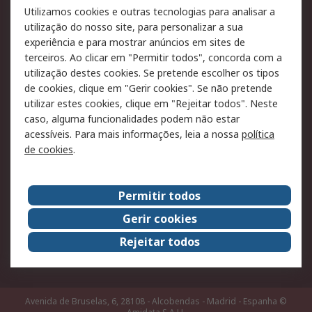
RS para particulares
Suporte técnico
Utilizamos cookies e outras tecnologias para analisar a
Pagamento e
utilização do nosso site, para personalizar a sua
faturação
experiência e para mostrar anúncios em sites de
terceiros. Ao clicar em "Permitir todos", concorda com a
Legal
utilização destes cookies. Se pretende escolher os tipos
de cookies, clique em "Gerir cookies". Se não pretende
Aviso legal
Política de cookies
utilizar estes cookies, clique em "Rejeitar todos". Neste
Política de privacidade
Segurança de emails
caso, alguma funcionalidades podem não estar
- Atualizada
acessíveis. Para mais informações, leia a nossa
política
de cookies
.
Condições de venda
Sobre a RS
Permitir todos
A RS no mundo
RS Group
Gerir cookies
Sobre a RS
Trabalhar na RS
Rejeitar todos
ESG
Avenida de Bruselas, 6, 28108 - Alcobendas - Madrid - Espanha
©