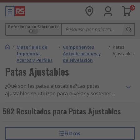
0
Referência do fabricante
/
Materiales de
/
Componentes
/
Patas
Ingeniería,
Antivibraciones y
Ajustables
Aceros y Perfiles
de Nivelación
Patas Ajustables
¿Qué son las patas ajustables?Las patas
ajustables se utilizan para nivelar y sostener
estructuras, maquinaria, muebles y expositores
que requieren un ajuste vertical para funcionar
582 Resultados para Patas Ajustables
correctamente. Las patas ajustables se
suministran en diferentes tamaños de base y
rosca para adaptarse a diferentes aplicaciones.
Filtros
Los tamaños de rosca y diámetros de base más