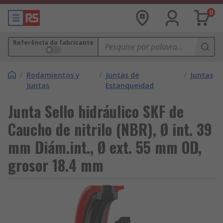
0
Referência do fabricante
/
Rodamientos y
/
Juntas de
/
Juntas
Juntas
Estanqueidad
Junta Sello hidráulico SKF de
Caucho de nitrilo (NBR), Ø int. 39
mm Diám.int., Ø ext. 55 mm OD,
grosor 18.4 mm