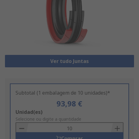
Ver tudo Juntas
Subtotal (1 embalagem de 10 unidades)*
93,98 €
Add
Unidad(es)
to
Selecione ou digite a quantidade
Basket
Comprar