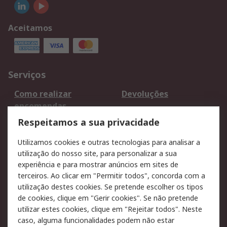
Aceitamos
Serviços
Como realizar
Devoluções
encomendas
Formas de entrega
Qualidade e ambiente
Respeitamos a sua privacidade
RS para particulares
Suporte técnico
Utilizamos cookies e outras tecnologias para analisar a
Pagamento e
utilização do nosso site, para personalizar a sua
faturação
experiência e para mostrar anúncios em sites de
terceiros. Ao clicar em "Permitir todos", concorda com a
Legal
utilização destes cookies. Se pretende escolher os tipos
de cookies, clique em "Gerir cookies". Se não pretende
Aviso legal
Política de cookies
utilizar estes cookies, clique em "Rejeitar todos". Neste
Política de privacidade
Segurança de emails
caso, alguma funcionalidades podem não estar