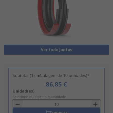
Ver tudo Juntas
Subtotal (1 embalagem de 10 unidades)*
86,85 €
Add
Unidad(es)
to
Selecione ou digite a quantidade
Basket
Comprar