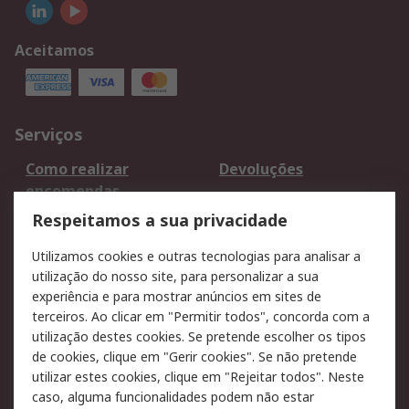
Aceitamos
Serviços
Como realizar
Devoluções
encomendas
Formas de entrega
Qualidade e ambiente
Respeitamos a sua privacidade
RS para particulares
Suporte técnico
Utilizamos cookies e outras tecnologias para analisar a
Pagamento e
utilização do nosso site, para personalizar a sua
faturação
experiência e para mostrar anúncios em sites de
terceiros. Ao clicar em "Permitir todos", concorda com a
Legal
utilização destes cookies. Se pretende escolher os tipos
de cookies, clique em "Gerir cookies". Se não pretende
Aviso legal
Política de cookies
utilizar estes cookies, clique em "Rejeitar todos". Neste
Política de privacidade
Segurança de emails
caso, alguma funcionalidades podem não estar