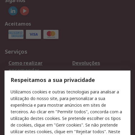
Siga-nos
Aceitamos
Serviços
Como realizar
Devoluções
encomendas
Formas de entrega
Qualidade e ambiente
Respeitamos a sua privacidade
RS para particulares
Suporte técnico
Utilizamos cookies e outras tecnologias para analisar a
Pagamento e
utilização do nosso site, para personalizar a sua
faturação
experiência e para mostrar anúncios em sites de
terceiros. Ao clicar em "Permitir todos", concorda com a
Legal
utilização destes cookies. Se pretende escolher os tipos
de cookies, clique em "Gerir cookies". Se não pretende
Aviso legal
Política de cookies
utilizar estes cookies, clique em "Rejeitar todos". Neste