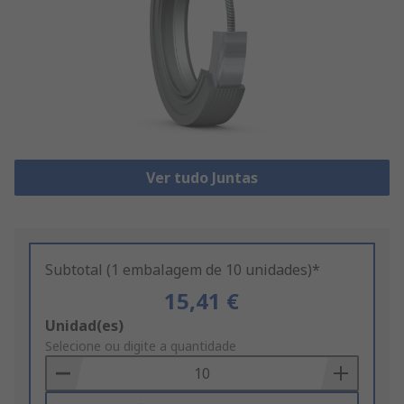
Ver tudo Juntas
Subtotal (1 embalagem de 10 unidades)*
15,41 €
Add
Unidad(es)
to
Selecione ou digite a quantidade
Basket