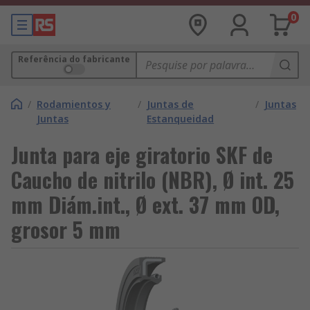
0
Referência do fabricante
/
Rodamientos y
/
Juntas de
/
Juntas
Juntas
Estanqueidad
Junta para eje giratorio SKF de
Caucho de nitrilo (NBR), Ø int. 25
mm Diám.int., Ø ext. 37 mm OD,
grosor 5 mm