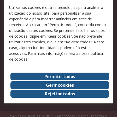
RS para particulares
Suporte técnico
Utilizamos cookies e outras tecnologias para analisar a
Pagamento e
utilização do nosso site, para personalizar a sua
faturação
experiência e para mostrar anúncios em sites de
terceiros. Ao clicar em "Permitir todos", concorda com a
Legal
utilização destes cookies. Se pretende escolher os tipos
de cookies, clique em "Gerir cookies". Se não pretende
Aviso legal
Política de cookies
utilizar estes cookies, clique em "Rejeitar todos". Neste
Política de privacidade
Segurança de emails
caso, alguma funcionalidades podem não estar
- Atualizada
acessíveis. Para mais informações, leia a nossa
política
de cookies
.
Condições de venda
Sobre a RS
Permitir todos
A RS no mundo
RS Group
Gerir cookies
Sobre a RS
Trabalhar na RS
Rejeitar todos
ESG
Avenida de Bruselas, 6, 28108 - Alcobendas - Madrid - Espanha
©