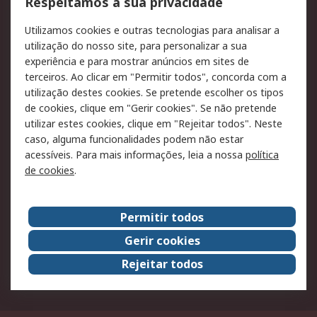
Respeitamos a sua privacidade
RS para particulares
Suporte técnico
Utilizamos cookies e outras tecnologias para analisar a
Pagamento e
utilização do nosso site, para personalizar a sua
faturação
experiência e para mostrar anúncios em sites de
terceiros. Ao clicar em "Permitir todos", concorda com a
Legal
utilização destes cookies. Se pretende escolher os tipos
de cookies, clique em "Gerir cookies". Se não pretende
Aviso legal
Política de cookies
utilizar estes cookies, clique em "Rejeitar todos". Neste
Política de privacidade
Segurança de emails
caso, alguma funcionalidades podem não estar
- Atualizada
acessíveis. Para mais informações, leia a nossa
política
de cookies
.
Condições de venda
Sobre a RS
Permitir todos
A RS no mundo
RS Group
Gerir cookies
Sobre a RS
Trabalhar na RS
Rejeitar todos
ESG