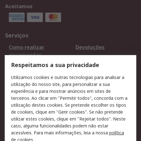
Aceitamos
Serviços
Como realizar
Devoluções
encomendas
Formas de entrega
Qualidade e ambiente
Respeitamos a sua privacidade
RS para particulares
Suporte técnico
Utilizamos cookies e outras tecnologias para analisar a
Pagamento e
utilização do nosso site, para personalizar a sua
faturação
experiência e para mostrar anúncios em sites de
terceiros. Ao clicar em "Permitir todos", concorda com a
Legal
utilização destes cookies. Se pretende escolher os tipos
de cookies, clique em "Gerir cookies". Se não pretende
Aviso legal
Política de cookies
utilizar estes cookies, clique em "Rejeitar todos". Neste
Política de privacidade
Segurança de emails
caso, alguma funcionalidades podem não estar
- Atualizada
acessíveis. Para mais informações, leia a nossa
política
de cookies
.