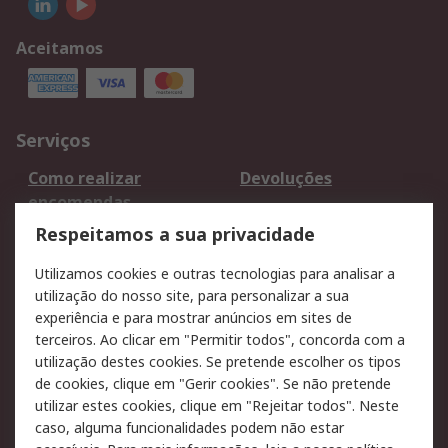
Aceitamos
Serviços
Como realizar
Devoluções
encomendas
Formas de entrega
Qualidade e ambiente
Respeitamos a sua privacidade
RS para particulares
Suporte técnico
Utilizamos cookies e outras tecnologias para analisar a
Pagamento e
utilização do nosso site, para personalizar a sua
faturação
experiência e para mostrar anúncios em sites de
terceiros. Ao clicar em "Permitir todos", concorda com a
Legal
utilização destes cookies. Se pretende escolher os tipos
de cookies, clique em "Gerir cookies". Se não pretende
Aviso legal
Política de cookies
utilizar estes cookies, clique em "Rejeitar todos". Neste
Política de privacidade
Segurança de emails
caso, alguma funcionalidades podem não estar