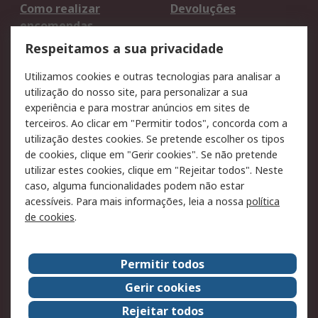
Como realizar
Devoluções
encomendas
Formas de entrega
Qualidade e ambiente
Respeitamos a sua privacidade
RS para particulares
Suporte técnico
Utilizamos cookies e outras tecnologias para analisar a
Pagamento e
utilização do nosso site, para personalizar a sua
faturação
experiência e para mostrar anúncios em sites de
terceiros. Ao clicar em "Permitir todos", concorda com a
Legal
utilização destes cookies. Se pretende escolher os tipos
de cookies, clique em "Gerir cookies". Se não pretende
Aviso legal
Política de cookies
utilizar estes cookies, clique em "Rejeitar todos". Neste
Política de privacidade
Segurança de emails
caso, alguma funcionalidades podem não estar
- Atualizada
acessíveis. Para mais informações, leia a nossa
política
de cookies
.
Condições de venda
Sobre a RS
Permitir todos
A RS no mundo
RS Group
Gerir cookies
Sobre a RS
Trabalhar na RS
Rejeitar todos