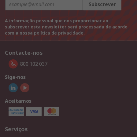
Subscrever
A informação pessoal que nos proporcionar ao
subscrever esta newsletter será processada de acordo
com a nossa
política de privacidade
.
Contacte-nos
800 102 037
Siga-nos
Aceitamos
Serviços