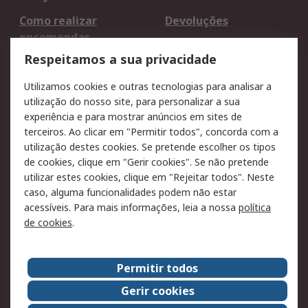
Como realizar
Devoluções
encomendas
Formas de entrega
Qualidade e ambiente
Respeitamos a sua privacidade
RS para particulares
Suporte técnico
Utilizamos cookies e outras tecnologias para analisar a
Pagamento e
utilização do nosso site, para personalizar a sua
faturação
experiência e para mostrar anúncios em sites de
terceiros. Ao clicar em "Permitir todos", concorda com a
Legal
utilização destes cookies. Se pretende escolher os tipos
de cookies, clique em "Gerir cookies". Se não pretende
Aviso legal
Política de cookies
utilizar estes cookies, clique em "Rejeitar todos". Neste
Política de privacidade
Segurança de emails
caso, alguma funcionalidades podem não estar
- Atualizada
acessíveis. Para mais informações, leia a nossa
política
de cookies
.
Condições de venda
Sobre a RS
Permitir todos
A RS no mundo
RS Group
Gerir cookies
Sobre a RS
Trabalhar na RS