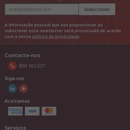
Subscrever
A informação pessoal que nos proporcionar ao
subscrever esta newsletter será processada de acordo
com a nossa
política de privacidade
.
Contacte-nos
800 102 037
Siga-nos
Aceitamos
Serviços