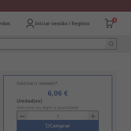
0
ndas
Iniciar sessão / Registo
Subtotal (1 unidade)*
6,06 €
Add
Unidad(es)
to
Selecione ou digite a quantidade
Basket
Comprar