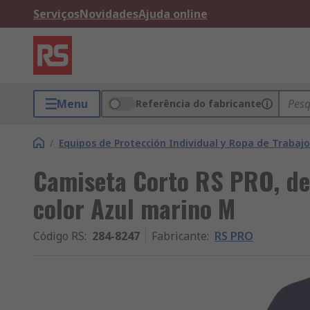
Serviços
Novidades
Ajuda online
Menu
Referência do fabricante
/
Equipos de Protección Individual y Ropa de Trabajo
Camiseta Corto RS PRO, d
color Azul marino M
Código RS
:
284-8247
Fabricante
:
RS PRO