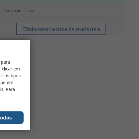
*preço indicativo
Adicionar a lista de materiais
 para
 clicar em
er os tipos
ique em
is. Para
todos