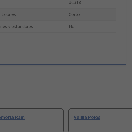
UC318
ntalones
Corto
iones y estándares
No
emoria Ram
Velilla Polos