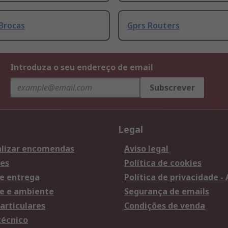
Brocas
Gprs Routers
Introduza o seu endereço de email
Subscrever
Legal
lizar encomendas
Aviso legal
es
Política de cookies
e entrega
Política de privacidade -
e e ambiente
Segurança de emails
articulares
Condições de venda
técnico