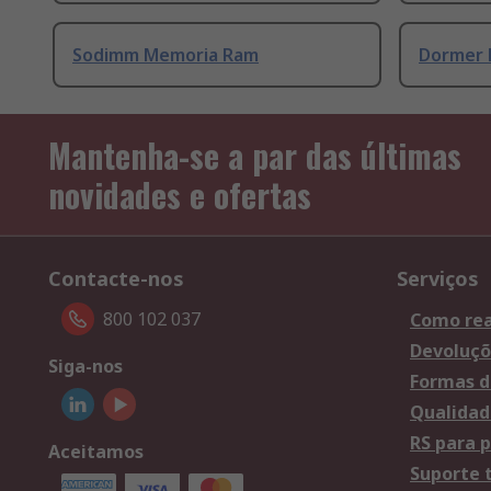
Sodimm Memoria Ram
Dormer 
Mantenha-se a par das últimas
novidades e ofertas
Contacte-nos
Serviços
800 102 037
Como rea
Devoluçõ
Siga-nos
Formas d
Qualidad
RS para p
Aceitamos
Suporte 