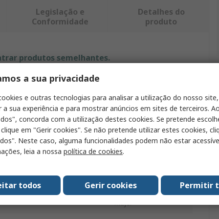
Legislação e
Detalhes do
Conformidade
produto
ntrar produtos semelhantes.
amos a sua privacidade
Valor
cookies e outras tecnologias para analisar a utilização do nosso site,
RS PRO
r a sua experiência e para mostrar anúncios em sites de terceiros. Ao
odos", concorda com a utilização destes cookies. Se pretende escolh
oducto
Camiseta
 clique em "Gerir cookies". Se não pretende utilizar estes cookies, cl
odos". Neste caso, alguma funcionalidades podem não estar acessíve
M
ações, leia a nossa
política de cookies
.
Azul marino
100% algodón
eitar todos
Gerir cookies
Permitir 
Mujer