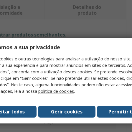
islação e
Detalhes do
ormidade
produto
ntrar produtos semelhantes.
amos a sua privacidade
Valor
cookies e outras tecnologias para analisar a utilização do nosso site,
JRC
r a sua experiência e para mostrar anúncios em sites de terceiros. Ao
odos", concorda com a utilização destes cookies. Se pretende escolh
o
Camiseta
 clique em "Gerir cookies". Se não pretende utilizar estes cookies, cl
odos". Neste caso, alguma funcionalidades podem não estar acessíve
M
ações, leia a nossa
política de cookies
.
Azul marino
100% algodón
eitar todos
Gerir cookies
Permitir 
Mujer