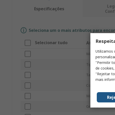
Leg
Especificações
Conf
Seleciona um o mais atributos para enco
Respeit
Selecionar tudo
Atributo
Utilizamos 
Marca
personaliza
"Permitir t
Tipo de product
de cookies,
"Rejeitar t
Tamaño
mais inform
Color
Material
Rej
Género