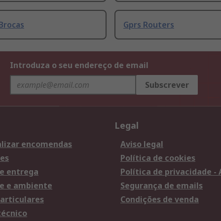
Brocas
Gprs Routers
Introduza o seu endereço de email
Subscrever
Legal
lizar encomendas
Aviso legal
es
Política de cookies
e entrega
Política de privacidade -
e e ambiente
Segurança de emails
articulares
Condições de venda
técnico