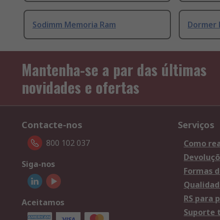
Sodimm Memoria Ram
Dormer 
Mantenha-se a par das últimas
novidades e ofertas
Contacte-nos
Serviços
800 102 037
Como rea
Devoluçõ
Siga-nos
Formas d
Qualidad
RS para p
Aceitamos
Suporte 