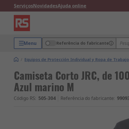
Serviços
Novidades
Ajuda online
Menu
Referência do fabricante
/
Equipos de Protección Individual y Ropa de Trabajo
Camiseta Corto JRC, de 10
Azul marino M
Código RS
:
505-304
Referência do fabricante
:
9909