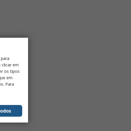
 para
 clicar em
er os tipos
ique em
is. Para
todos