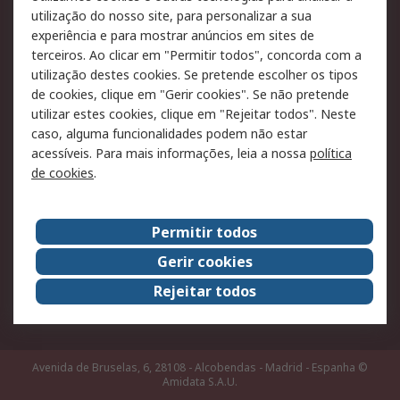
Pagamento e
utilização do nosso site, para personalizar a sua
faturação
experiência e para mostrar anúncios em sites de
terceiros. Ao clicar em "Permitir todos", concorda com a
Legal
utilização destes cookies. Se pretende escolher os tipos
de cookies, clique em "Gerir cookies". Se não pretende
Aviso legal
Política de cookies
utilizar estes cookies, clique em "Rejeitar todos". Neste
Política de privacidade
Segurança de emails
caso, alguma funcionalidades podem não estar
- Atualizada
acessíveis. Para mais informações, leia a nossa
política
de cookies
.
Condições de venda
Sobre a RS
Permitir todos
A RS no mundo
RS Group
Gerir cookies
Sobre a RS
Trabalhar na RS
Rejeitar todos
ESG
Avenida de Bruselas, 6, 28108 - Alcobendas - Madrid - Espanha
©
Amidata S.A.U.