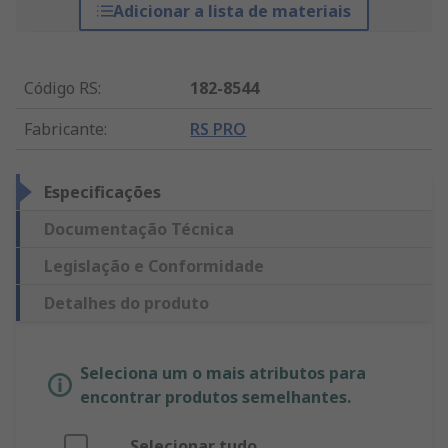
Adicionar a lista de materiais
Código RS
:
182-8544
Fabricante
:
RS PRO
Especificações
Documentação Técnica
Legislação e Conformidade
Detalhes do produto
Seleciona um o mais atributos para
encontrar produtos semelhantes.
Selecionar tudo