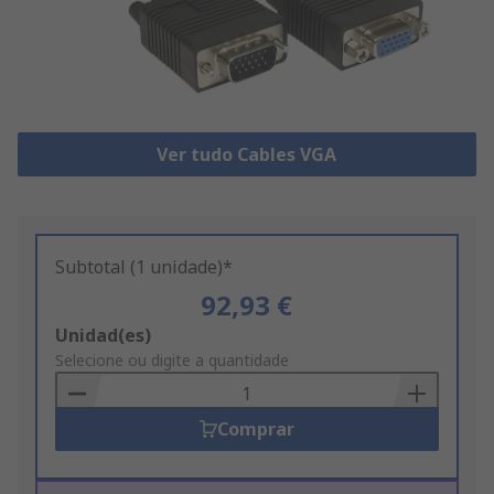
Ver tudo Cables VGA
Subtotal (1 unidade)*
92,93 €
Add
Unidad(es)
to
Selecione ou digite a quantidade
Basket
Comprar