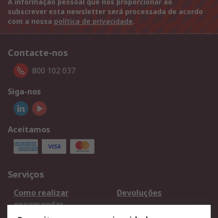
A informação pessoal que nos proporcionar ao
subscrever esta newsletter será processada de acordo
com a nossa
política de privacidade
.
Contacte-nos
800 102 037
Siga-nos
Aceitamos
Serviços
Como realizar
Devoluções
encomendas