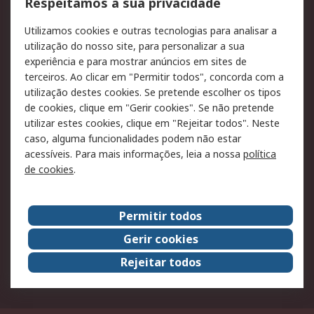
Formas de entrega
Qualidade e ambiente
Respeitamos a sua privacidade
RS para particulares
Suporte técnico
Utilizamos cookies e outras tecnologias para analisar a
Pagamento e
utilização do nosso site, para personalizar a sua
faturação
experiência e para mostrar anúncios em sites de
terceiros. Ao clicar em "Permitir todos", concorda com a
Legal
utilização destes cookies. Se pretende escolher os tipos
de cookies, clique em "Gerir cookies". Se não pretende
Aviso legal
Política de cookies
utilizar estes cookies, clique em "Rejeitar todos". Neste
Política de privacidade
Segurança de emails
caso, alguma funcionalidades podem não estar
- Atualizada
acessíveis. Para mais informações, leia a nossa
política
de cookies
.
Condições de venda
Sobre a RS
Permitir todos
A RS no mundo
RS Group
Gerir cookies
Sobre a RS
Trabalhar na RS
Rejeitar todos
ESG