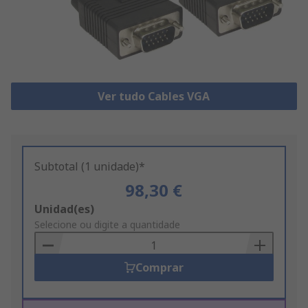
Ver tudo Cables VGA
Subtotal (1 unidade)*
98,30 €
Add
Unidad(es)
to
Selecione ou digite a quantidade
Basket
Comprar