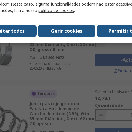
odos". Neste caso, alguma funcionalidades podem não estar acessíve
ações, leia a nossa
política de cookies
.
Subtotal (1 embalage
Fora de stock
20,61 €
temporariamente
eitar todos
Gerir cookies
Permitir 
Quantidade
Junta para eje giratorio SKF de
Caucho de nitrilo (NBR), Ø int.
25 mm Diám.int., Ø ext. 52 mm
OD, grosor 8 mm
Código RS
266-9072
Adi
Referência do fabricante
25X52X8 HMS5 RG
Folha 
Subtotal (1 bolsa de 
Em stock
14,24 €
Junta para eje giratorio
Quantidade
Paulstra Hutchinson de
Caucho de nitrilo (NBR), Ø int.
35 mm Diám.int., Ø ext. 62 mm
OD, grosor
Código RS
255-3786