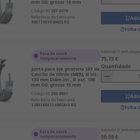
mm OD, grosor 10 mm
Código RS
267-0379
Referência do fabricante
Adi
90X110X10 HMS5 RG
Folha 
Subtotal (1 embalage
Fora de stock
75,73 €
temporariamente
Quantidade
Junta para eje giratorio SKF de
Caucho de nitrilo (NBR), Ø int.
120 mm Diám.int., Ø ext. 180
mm OD, grosor 15 mm
Código RS
266-8857
Adi
Referência do fabricante
120X180X15 HMSA10 RG
Folha 
Subtotal (1 embalage
Fora de stock
50,59 €
temporariamente