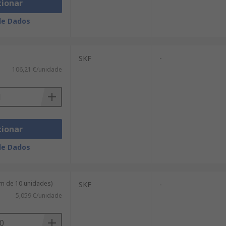
cionar
de Dados
SKF
-
106,21 €/unidade
cionar
de Dados
m de 10 unidades)
SKF
-
5,059 €/unidade