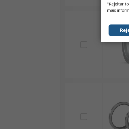
"Rejeitar t
mais inform
Rej