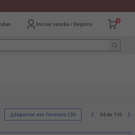
0
ndas
Iniciar sessão / Registo
Exportar em formato CSV
34
de
110