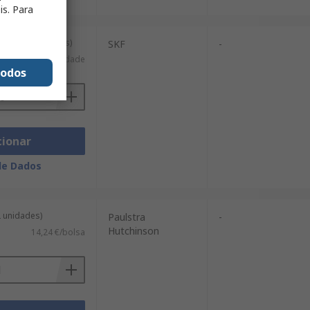
is. Para
m de 10 unidades)
SKF
-
2,061 €/unidade
todos
cionar
de Dados
2 unidades)
Paulstra
-
Hutchinson
14,24 €/bolsa