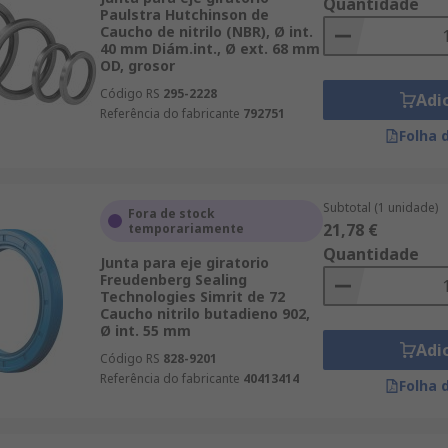
Quantidade
Paulstra Hutchinson de
Caucho de nitrilo (NBR), Ø int.
40 mm Diám.int., Ø ext. 68 mm
OD, grosor
Código RS
295-2228
Adi
Referência do fabricante
792751
Folha 
Subtotal (1 unidade)
Fora de stock
21,78 €
temporariamente
Quantidade
Junta para eje giratorio
Freudenberg Sealing
Technologies Simrit de 72
Caucho nitrilo butadieno 902,
Ø int. 55 mm
Adi
Código RS
828-9201
Referência do fabricante
40413414
Folha 