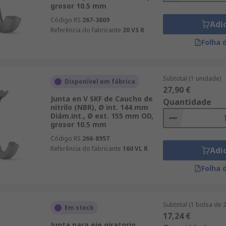
grosor 10.5 mm
Código RS
267-3609
Adi
Referência do fabricante
20 VS R
Folha 
Subtotal (1 unidade)
Disponível em fábrica
27,90 €
Junta en V SKF de Caucho de
Quantidade
nitrilo (NBR), Ø int. 144 mm
Diám.int., Ø ext. 155 mm OD,
grosor 10.5 mm
Código RS
266-8957
Referência do fabricante
160 VL R
Adi
Folha 
Subtotal (1 bolsa de 
Em stock
17,24 €
Junta para eje giratorio