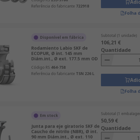
Adi
Referência do fabricante
722918
Folha 
Subtotal (1 unidade)
Disponível em fábrica
106,21 €
Rodamiento Labio SKF de
Quantidade
ECOPUR, Ø int. 145 mm
Diám.int., Ø ext. 177.5 mm OD
Código RS
464-758
Referência do fabricante
TSN 226 L
Adi
Folha 
Subtotal (1 embalage
Em stock
50,59 €
Junta para eje giratorio SKF de
Quantidade
Caucho de nitrilo (NBR), Ø int.
90 mm Diám.int., Ø ext. 110