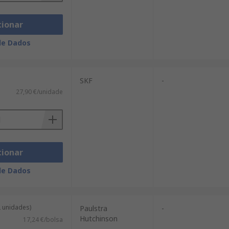
cionar
de Dados
SKF
-
27,90 €/unidade
cionar
de Dados
2 unidades)
Paulstra
-
Hutchinson
17,24 €/bolsa