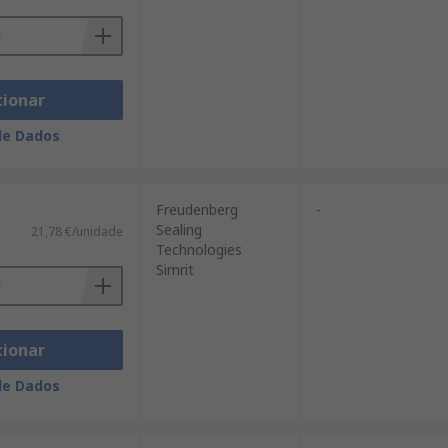
cionar
de Dados
Freudenberg
-
Sealing
21,78 €/unidade
Technologies
Simrit
cionar
de Dados