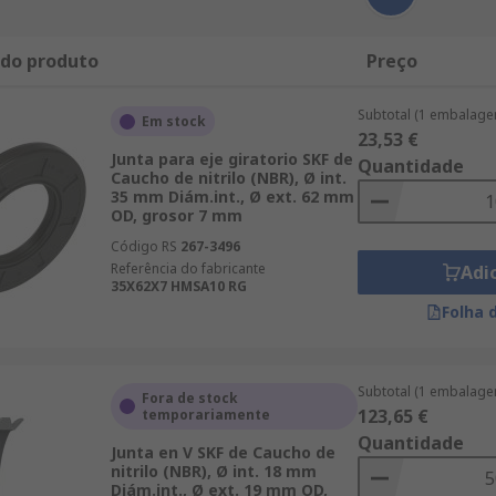
 do produto
Preço
Subtotal (1 embalage
Em stock
23,53 €
Junta para eje giratorio SKF de
Quantidade
Caucho de nitrilo (NBR), Ø int.
35 mm Diám.int., Ø ext. 62 mm
OD, grosor 7 mm
Código RS
267-3496
Referência do fabricante
Adi
35X62X7 HMSA10 RG
Folha 
Subtotal (1 embalage
Fora de stock
123,65 €
temporariamente
Quantidade
Junta en V SKF de Caucho de
nitrilo (NBR), Ø int. 18 mm
Diám.int., Ø ext. 19 mm OD,