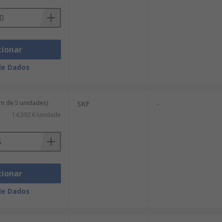
cionar
de Dados
m de 5 unidades)
SKF
-
14,392 €/unidade
cionar
de Dados