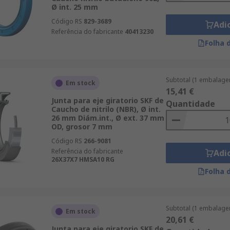
Ø int. 25 mm
Código RS
829-3689
Adi
Referência do fabricante
40413230
Folha 
Subtotal (1 embalage
Em stock
15,41 €
Junta para eje giratorio SKF de
Quantidade
Caucho de nitrilo (NBR), Ø int.
26 mm Diám.int., Ø ext. 37 mm
OD, grosor 7 mm
Código RS
266-9081
Referência do fabricante
Adi
26X37X7 HMSA10 RG
Folha 
Subtotal (1 embalage
Em stock
20,61 €
Junta para eje giratorio SKF de