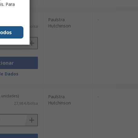
is. Para
2 unidades)
Paulstra
-
Hutchinson
11,86 €/bolsa
todos
cionar
de Dados
2 unidades)
Paulstra
-
Hutchinson
27,98 €/bolsa