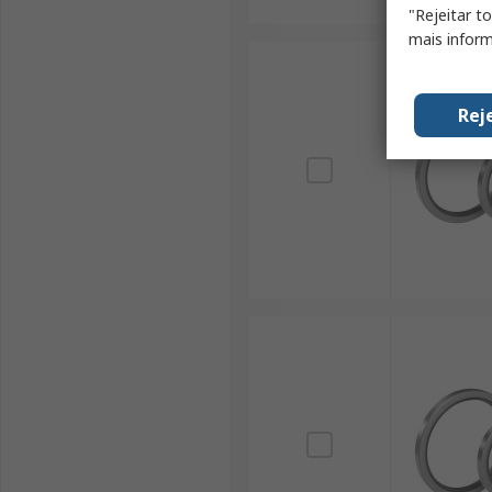
"Rejeitar t
mais inform
Rej