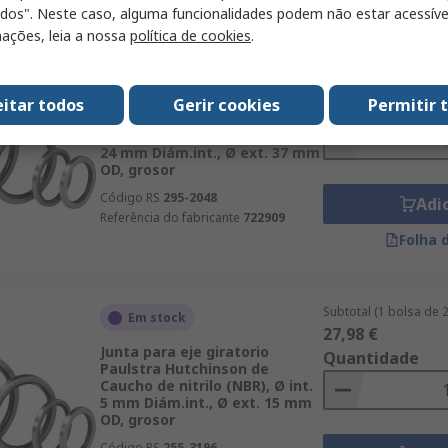
odos". Neste caso, alguma funcionalidades podem não estar acessíve
ações, leia a nossa
política de cookies
.
Subtotal (1 bolsa de 
Em stock
11,86 €
Junta para eje giratorio
eitar todos
Gerir cookies
Permitir 
Quantidade
Paulstra Hutchinson de
Caucho de nitrilo (NBR), Ø int.
24 mm Diám.int., Ø ext. 37 mm
OD, grosor
Código RS
295-2048
Adi
Referência do fabricante
722909
Folha 
Subtotal (1 bolsa de 
Em stock
27,98 €
Junta para eje giratorio
Quantidade
Paulstra Hutchinson de
Caucho de nitrilo (NBR), Ø int.
5 mm Diám.int., Ø ext. 15 mm
OD, grosor
Código RS
255-3196