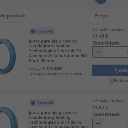
 do produto
Preço
Subtotal (1 unidade)
Em stock
17,49 €
Junta para eje giratorio
Quantidade
Freudenberg Sealing
Technologies Simrit de 72
Caucho nitrilo butadieno 902,
Ø int. 25 mm
Código RS
879-2820
Adi
Referência do fabricante
40411195
Folha 
Subtotal (1 unidade)
Em stock
13,87 €
Junta para eje giratorio
Quantidade
Freudenberg Sealing
Technologies Simrit de 72
Caucho nitrilo butadieno 902,