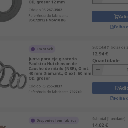
OD, grosor 12 mm
Código RS
267-3502
Referência do fabricante
Adi
35X72X12 HMSA10 RG
Folha 
Subtotal (1 bolsa de 
Em stock
12,94 €
Junta para eje giratorio
Quantidade
Paulstra Hutchinson de
Caucho de nitrilo (NBR), Ø int.
40 mm Diám.int., Ø ext. 60 mm
OD, grosor
Código RS
255-3837
Adi
Referência do fabricante
792749
Folha 
Subtotal (1 unidade)
Disponível em fábrica
14,02 €