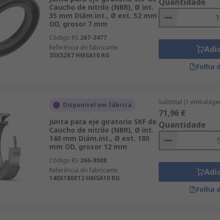
Quantidade
Caucho de nitrilo (NBR), Ø int.
35 mm Diám.int., Ø ext. 52 mm
OD, grosor 7 mm
Código RS
267-3477
Referência do fabricante
Adi
35X52X7 HMSA10 RG
Folha 
Subtotal (1 embalage
Disponível em fábrica
71,96 €
Junta para eje giratorio SKF de
Quantidade
Caucho de nitrilo (NBR), Ø int.
140 mm Diám.int., Ø ext. 180
mm OD, grosor 12 mm
Código RS
266-8908
Referência do fabricante
Adi
140X180X12 HMSA10 RG
Folha 