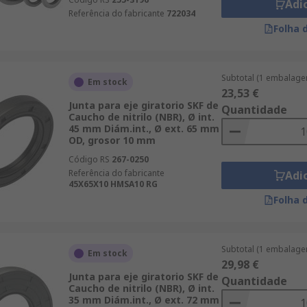
Adi
Referência do fabricante
722034
Folha 
Subtotal (1 embalage
Em stock
23,53 €
Junta para eje giratorio SKF de
Quantidade
Caucho de nitrilo (NBR), Ø int.
45 mm Diám.int., Ø ext. 65 mm
OD, grosor 10 mm
Código RS
267-0250
Referência do fabricante
Adi
45X65X10 HMSA10 RG
Folha 
Subtotal (1 embalage
Em stock
29,98 €
Junta para eje giratorio SKF de
Quantidade
Caucho de nitrilo (NBR), Ø int.
35 mm Diám.int., Ø ext. 72 mm