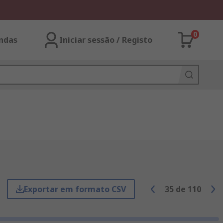
0
ndas
Iniciar sessão / Registo
Exportar em formato CSV
35
de
110