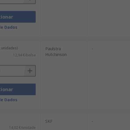
cionar
de Dados
2 unidades)
Paulstra
-
Hutchinson
12,94 €/bolsa
cionar
de Dados
SKF
-
14,02 €/unidade