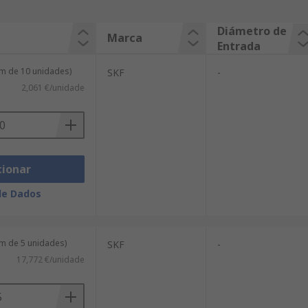
Diámetro de
Marca
Entrada
m de 10 unidades)
SKF
-
2,061 €/unidade
cionar
de Dados
m de 5 unidades)
SKF
-
17,772 €/unidade