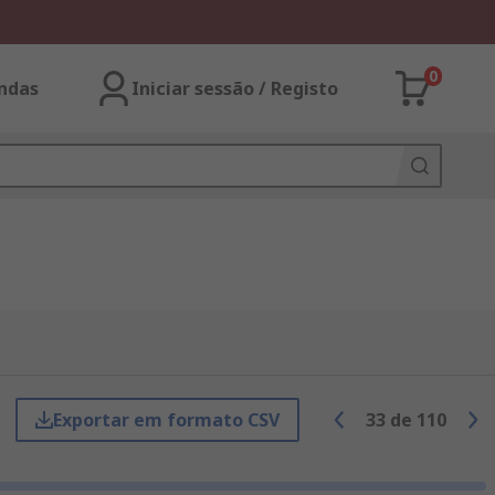
0
ndas
Iniciar sessão / Registo
Exportar em formato CSV
33
de
110