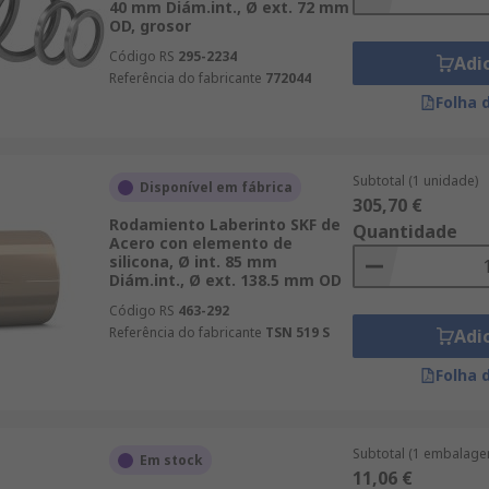
40 mm Diám.int., Ø ext. 72 mm
OD, grosor
Código RS
295-2234
Adi
Referência do fabricante
772044
Folha 
Subtotal (1 unidade)
Disponível em fábrica
305,70 €
Rodamiento Laberinto SKF de
Quantidade
Acero con elemento de
silicona, Ø int. 85 mm
Diám.int., Ø ext. 138.5 mm OD
Código RS
463-292
Referência do fabricante
TSN 519 S
Adi
Folha 
Subtotal (1 embalage
Em stock
11,06 €