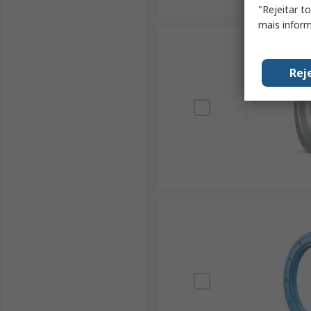
"Rejeitar t
mais inform
Rej