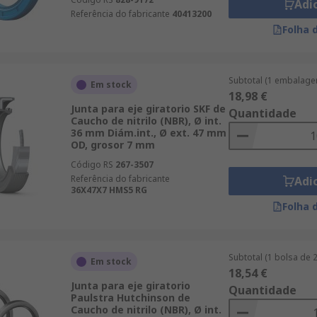
Adi
Referência do fabricante
40413200
Folha 
Subtotal (1 embalage
Em stock
18,98 €
Junta para eje giratorio SKF de
Quantidade
Caucho de nitrilo (NBR), Ø int.
36 mm Diám.int., Ø ext. 47 mm
OD, grosor 7 mm
Código RS
267-3507
Referência do fabricante
Adi
36X47X7 HMS5 RG
Folha 
Subtotal (1 bolsa de 
Em stock
18,54 €
Junta para eje giratorio
Quantidade
Paulstra Hutchinson de
Caucho de nitrilo (NBR), Ø int.