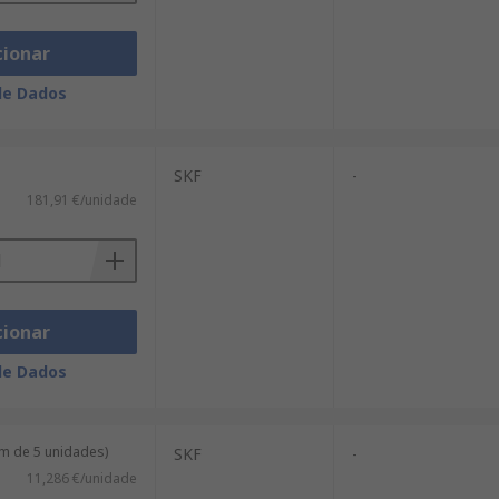
cionar
de Dados
SKF
-
181,91 €/unidade
cionar
de Dados
m de 5 unidades)
SKF
-
11,286 €/unidade