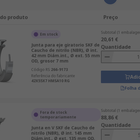
 do produto
Preço
Subtotal (1 embalage
Em stock
20,61 €
Junta para eje giratorio SKF de
Quantidade
Caucho de nitrilo (NBR), Ø int.
42 mm Diám.int., Ø ext. 55 mm
OD, grosor 7 mm
Código RS
266-9173
Referência do fabricante
Adi
42X55X7 HMSA10 RG
Folha 
Subtotal (1 embalage
Fora de stock
88,86 €
temporariamente
Quantidade
Junta en V SKF de Caucho de
nitrilo (NBR), Ø int. 145 mm
Diám.int., Ø ext. 135 mm OD,