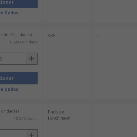
cionar
de Dados
m de 10 unidades)
SKF
-
1,898 €/unidade
cionar
de Dados
2 unidades)
Paulstra
-
Hutchinson
18,54 €/bolsa