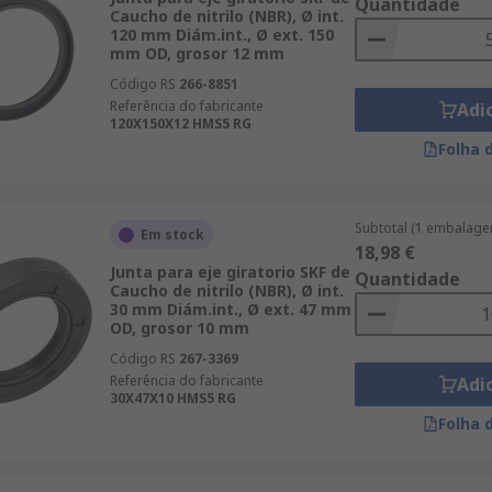
Quantidade
Caucho de nitrilo (NBR), Ø int.
120 mm Diám.int., Ø ext. 150
mm OD, grosor 12 mm
Código RS
266-8851
Referência do fabricante
Adi
120X150X12 HMS5 RG
Folha 
Subtotal (1 embalage
Em stock
18,98 €
Junta para eje giratorio SKF de
Quantidade
Caucho de nitrilo (NBR), Ø int.
30 mm Diám.int., Ø ext. 47 mm
OD, grosor 10 mm
Código RS
267-3369
Referência do fabricante
Adi
30X47X10 HMS5 RG
Folha 