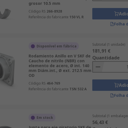
grosor 10.5 mm
Código RS
266-8928
Adi
Referência do fabricante
150 VL R
Folha 
Subtotal (1 unidade)
Disponível em fábrica
181,91 €
Rodamiento Anillo en V SKF de
Quantidade
Caucho de nitrilo (NBR) con
elemento de acero, Ø int. 140
mm Diám.int., Ø ext. 212.5 mm
OD
Código RS
464-769
Adi
Referência do fabricante
TSN 532 A
Folha 
Subtotal (1 embalage
Em stock
56,43 €
Junta para eje giratorio SKF de