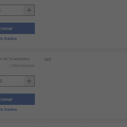
cionar
de Dados
m de 10 unidades)
SKF
-
1,898 €/unidade
cionar
de Dados