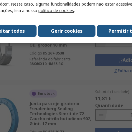
odos". Neste caso, alguma funcionalidades podem não estar acessíve
ações, leia a nossa
política de cookies
.
Subtotal (1 embalage
Disponível em fábrica
21,69 €
Junta para eje giratorio SKF de
eitar todos
Gerir cookies
Permitir 
Quantidade
Caucho de nitrilo (NBR), Ø int.
38 mm Diám.int., Ø ext. 60 mm
OD, grosor 10 mm
Código RS
267-3538
Referência do fabricante
Adi
38X60X10 HMS5 RG
Folha 
Subtotal (1 unidade)
Em stock
11,81 €
Junta para eje giratorio
Quantidade
Freudenberg Sealing
Technologies Simrit de 72
Caucho nitrilo butadieno 902,
Ø int. 17 mm
Código RS
828-9172