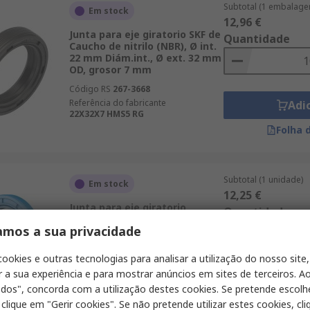
Subtotal (1 embalage
Em stock
12,96 €
Junta para eje giratorio SKF de
Quantidade
Caucho de nitrilo (NBR), Ø int.
22 mm Diám.int., Ø ext. 32 mm
OD, grosor 7 mm
Código RS
267-3668
Referência do fabricante
Adi
22X32X7 HMS5 RG
Folha 
Subtotal (1 unidade)
Em stock
12,25 €
Junta para eje giratorio
Quantidade
Freudenberg Sealing
amos a sua privacidade
Technologies Simrit de 72
Caucho nitrilo butadieno 902,
Ø int. 30 mm
cookies e outras tecnologias para analisar a utilização do nosso site,
r a sua experiência e para mostrar anúncios em sites de terceiros. Ao
Código RS
829-3604
Adi
Referência do fabricante
40413263
odos", concorda com a utilização destes cookies. Se pretende escolh
Folha 
 clique em "Gerir cookies". Se não pretende utilizar estes cookies, cl