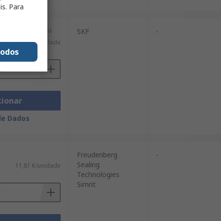
is. Para
m de 10 unidades)
SKF
-
2,169 €/unidade
todos
cionar
de Dados
Freudenberg
-
Sealing
11,81 €/unidade
Technologies
Simrit