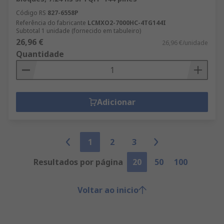
Código RS
827-6558P
Referência do fabricante
LCMXO2-7000HC-4TG144I
Subtotal 1 unidade (fornecido em tabuleiro)
26,96 €
26,96 €/unidade
Quantidade
Adicionar
1
2
3
Resultados por página
20
50
100
Voltar ao inicio