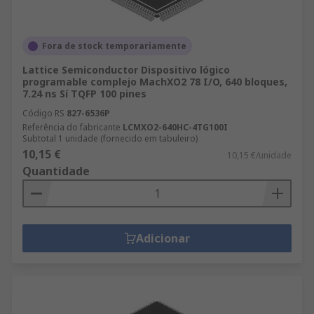
Fora de stock temporariamente
Lattice Semiconductor Dispositivo lógico
programable complejo MachXO2 78 I/O, 640 bloques,
7.24 ns Sí TQFP 100 pines
Código RS
827-6536P
Referência do fabricante
LCMXO2-640HC-4TG100I
Subtotal 1 unidade (fornecido em tabuleiro)
10,15 €
10,15 €/unidade
Quantidade
Adicionar