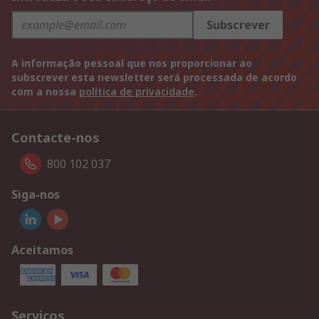
Subscrever
A informação pessoal que nos proporcionar ao
subscrever esta newsletter será processada de acordo
com a nossa
política de privacidade
.
Contacte-nos
800 102 037
Siga-nos
Aceitamos
Serviços