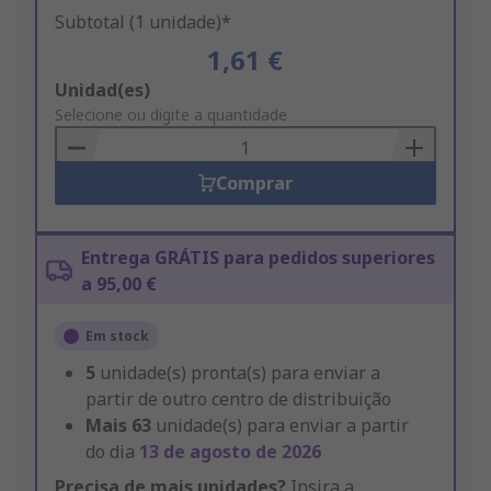
Subtotal (1 unidade)*
1,61 €
Add
Unidad(es)
to
Selecione ou digite a quantidade
Basket
Comprar
Entrega GRÁTIS para pedidos superiores
a 95,00 €
Em stock
5
unidade(s) pronta(s) para enviar a
partir de outro centro de distribuição
Mais
63
unidade(s) para enviar a partir
do dia
13 de agosto de 2026
Precisa de mais unidades?
Insira a