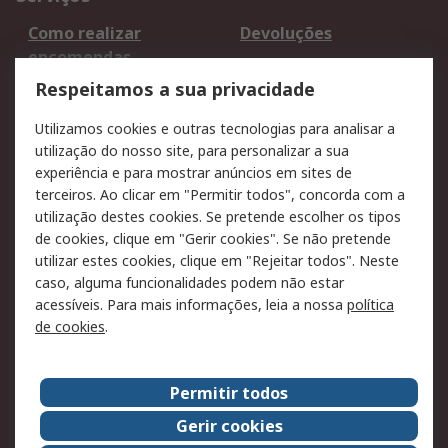
Como realizar
Devoluções
encomendas
Formas de entrega
Qualidade e ambiente
Respeitamos a sua privacidade
RS para particulares
Suporte técnico
Utilizamos cookies e outras tecnologias para analisar a
Pagamento e
utilização do nosso site, para personalizar a sua
faturação
experiência e para mostrar anúncios em sites de
terceiros. Ao clicar em "Permitir todos", concorda com a
Legal
utilização destes cookies. Se pretende escolher os tipos
de cookies, clique em "Gerir cookies". Se não pretende
Aviso legal
Política de cookies
utilizar estes cookies, clique em "Rejeitar todos". Neste
Política de privacidade
Segurança de emails
caso, alguma funcionalidades podem não estar
- Atualizada
acessíveis. Para mais informações, leia a nossa
política
de cookies
.
Condições de venda
Sobre a RS
Permitir todos
A RS no mundo
RS Group
Gerir cookies