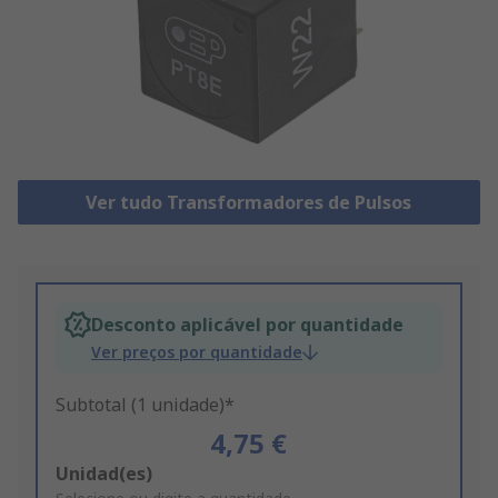
Ver tudo Transformadores de Pulsos
Desconto aplicável por quantidade
Ver preços por quantidade
Subtotal (1 unidade)*
4,75 €
Add
Unidad(es)