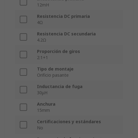
12mH
Resistencia DC primaria
4Ω
Resistencia DC secundaria
4.2Ω
Proporción de giros
2:1+1
Tipo de montaje
Orificio pasante
Inductancia de fuga
30μH
Anchura
15mm
Certificaciones y estándares
No