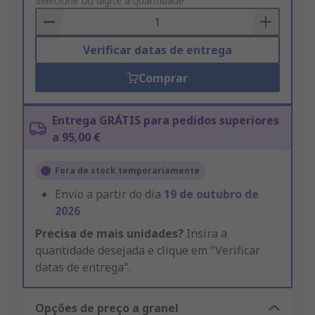
to
Selecione ou digite a quantidade
Basket
Verificar datas de entrega
Comprar
Entrega GRÁTIS para pedidos superiores
a 95,00 €
Fora de stock temporariamente
Envio a partir do dia
19 de outubro de
2026
Precisa de mais unidades?
Insira a
quantidade desejada e clique em "Verificar
datas de entrega".
Opções de preço a granel