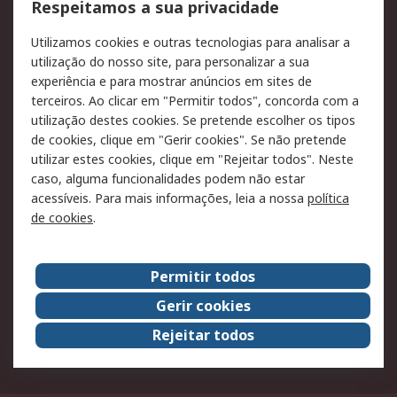
Formas de entrega
Qualidade e ambiente
Respeitamos a sua privacidade
RS para particulares
Suporte técnico
Utilizamos cookies e outras tecnologias para analisar a
Pagamento e
utilização do nosso site, para personalizar a sua
faturação
experiência e para mostrar anúncios em sites de
terceiros. Ao clicar em "Permitir todos", concorda com a
Legal
utilização destes cookies. Se pretende escolher os tipos
de cookies, clique em "Gerir cookies". Se não pretende
Aviso legal
Política de cookies
utilizar estes cookies, clique em "Rejeitar todos". Neste
Política de privacidade
Segurança de emails
caso, alguma funcionalidades podem não estar
- Atualizada
acessíveis. Para mais informações, leia a nossa
política
de cookies
.
Condições de venda
Sobre a RS
Permitir todos
A RS no mundo
RS Group
Gerir cookies
Sobre a RS
Trabalhar na RS
Rejeitar todos
ESG