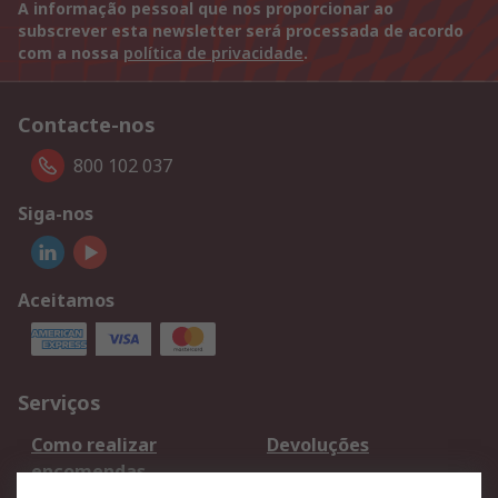
A informação pessoal que nos proporcionar ao
subscrever esta newsletter será processada de acordo
com a nossa
política de privacidade
.
Contacte-nos
800 102 037
Siga-nos
Aceitamos
Serviços
Como realizar
Devoluções
encomendas