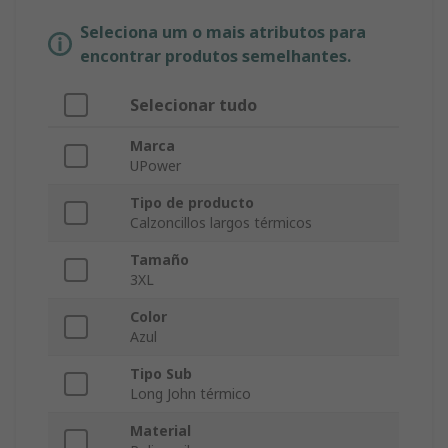
Seleciona um o mais atributos para
encontrar produtos semelhantes.
Selecionar tudo
Marca
UPower
Tipo de producto
Calzoncillos largos térmicos
Tamaño
3XL
Color
Azul
Tipo Sub
Long John térmico
Material