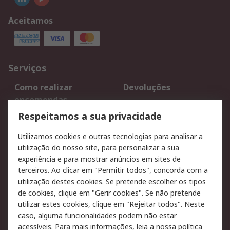
Aceitamos
Serviços
Como realizar
Devoluções
encomendas
Formas de entrega
Qualidade e ambiente
Respeitamos a sua privacidade
RS para particulares
Suporte técnico
Utilizamos cookies e outras tecnologias para analisar a
Pagamento e
utilização do nosso site, para personalizar a sua
faturação
experiência e para mostrar anúncios em sites de
terceiros. Ao clicar em "Permitir todos", concorda com a
Legal
utilização destes cookies. Se pretende escolher os tipos
de cookies, clique em "Gerir cookies". Se não pretende
Aviso legal
Política de cookies
utilizar estes cookies, clique em "Rejeitar todos". Neste
Política de privacidade
Segurança de emails
caso, alguma funcionalidades podem não estar
- Atualizada
acessíveis. Para mais informações, leia a nossa
política