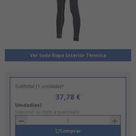
Ver tudo Ropa Interior Térmica
Subtotal (1 unidade)*
37,78 €
Add
Unidad(es)
to
Selecione ou digite a quantidade
Basket
Comprar