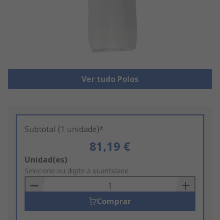
Ver tudo Polos
Subtotal (1 unidade)*
81,19 €
Add
Unidad(es)
to
Selecione ou digite a quantidade
Basket
Comprar