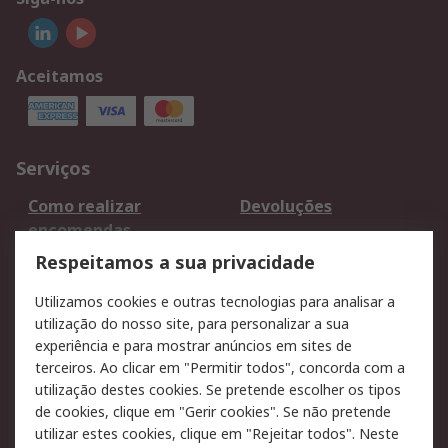
Aceitamos
Serviços
Como realizar
Devoluções
encomendas
Formas de entrega
Qualidade e ambiente
Respeitamos a sua privacidade
RS para particulares
Suporte técnico
Utilizamos cookies e outras tecnologias para analisar a
Pagamento e
utilização do nosso site, para personalizar a sua
faturação
experiência e para mostrar anúncios em sites de
terceiros. Ao clicar em "Permitir todos", concorda com a
Legal
utilização destes cookies. Se pretende escolher os tipos
de cookies, clique em "Gerir cookies". Se não pretende
Aviso legal
Política de cookies
utilizar estes cookies, clique em "Rejeitar todos". Neste