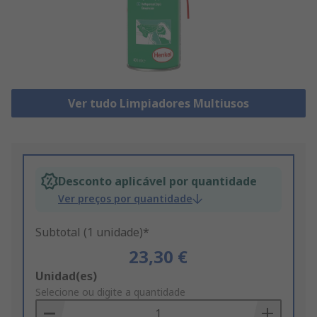
Ver tudo Limpiadores Multiusos
Desconto aplicável por quantidade
Ver preços por quantidade
Subtotal (1 unidade)*
23,30 €
Add
Unidad(es)
to
Selecione ou digite a quantidade
Basket