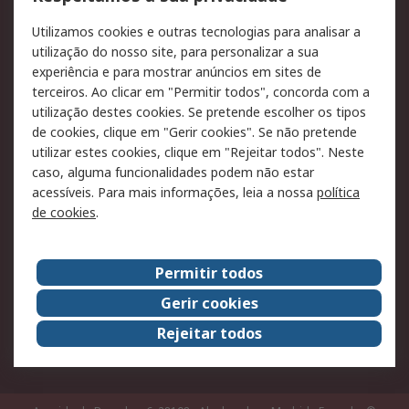
RS para particulares
Suporte técnico
Utilizamos cookies e outras tecnologias para analisar a
Pagamento e
utilização do nosso site, para personalizar a sua
faturação
experiência e para mostrar anúncios em sites de
terceiros. Ao clicar em "Permitir todos", concorda com a
Legal
utilização destes cookies. Se pretende escolher os tipos
de cookies, clique em "Gerir cookies". Se não pretende
Aviso legal
Política de cookies
utilizar estes cookies, clique em "Rejeitar todos". Neste
Política de privacidade
Segurança de emails
caso, alguma funcionalidades podem não estar
- Atualizada
acessíveis. Para mais informações, leia a nossa
política
de cookies
.
Condições de venda
Sobre a RS
Permitir todos
A RS no mundo
RS Group
Gerir cookies
Sobre a RS
Trabalhar na RS
Rejeitar todos
ESG