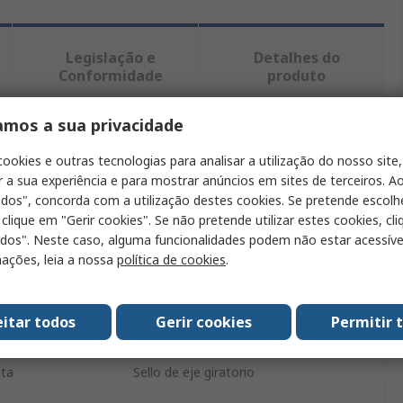
Legislação e
Detalhes do
Conformidade
produto
amos a sua privacidade
ntrar produtos semelhantes.
cookies e outras tecnologias para analisar a utilização do nosso site,
r a sua experiência e para mostrar anúncios em sites de terceiros. Ao
Valor
odos", concorda com a utilização destes cookies. Se pretende escolh
 clique em "Gerir cookies". Se não pretende utilizar estes cookies, cl
SKF
odos". Neste caso, alguma funcionalidades podem não estar acessíve
ações, leia a nossa
política de cookies
.
nterior
19mm
oducto
Junta
eitar todos
Gerir cookies
Permitir 
xterior
30mm
nta
Sello de eje giratorio