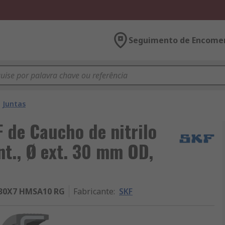
Seguimento de Encome
Juntas
F de Caucho de nitrilo
nt., Ø ext. 30 mm OD,
30X7 HMSA10 RG
Fabricante
:
SKF