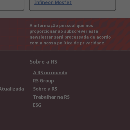
Infineon Mosfet
A informação pessoal que nos
proporcionar ao subscrever esta
newsletter será processada de acordo
com a nossa
política de privacidade
.
Sobre a RS
A RS no mundo
RS Group
 Atualizada
Sobre a RS
Trabalhar na RS
ESG