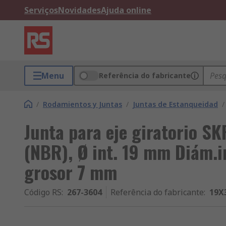
Serviços
Novidades
Ajuda online
Menu
Referência do fabricante
/
Rodamientos y Juntas
/
Juntas de Estanqueidad
/
Junta para eje giratorio SK
(NBR), Ø int. 19 mm Diám.i
grosor 7 mm
Código RS
:
267-3604
Referência do fabricante
:
19X