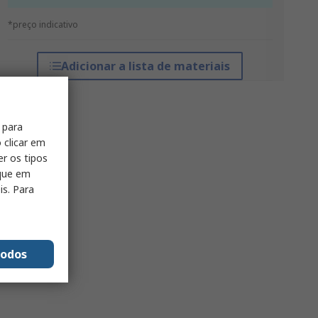
*preço indicativo
Adicionar a lista de materiais
 para
 clicar em
er os tipos
ique em
is. Para
todos