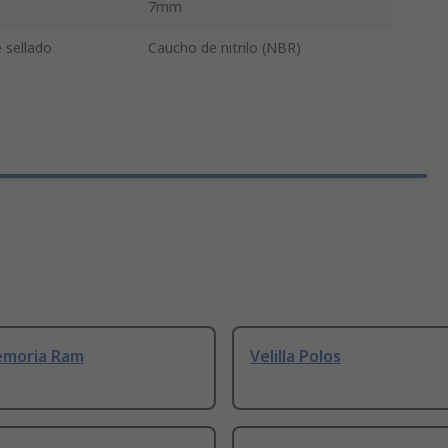
7mm
 sellado
Caucho de nitrilo (NBR)
emoria Ram
Velilla Polos