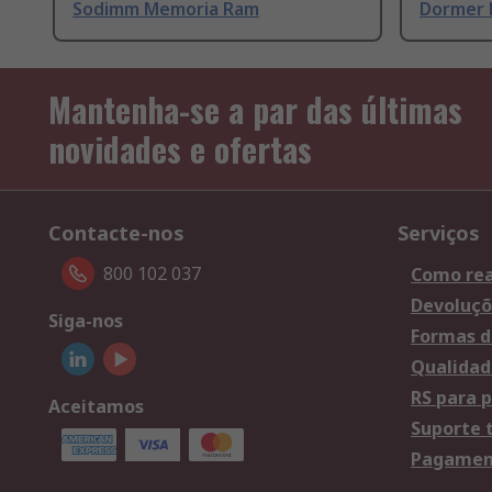
Sodimm Memoria Ram
Dormer 
Mantenha-se a par das últimas
novidades e ofertas
Contacte-nos
Serviços
800 102 037
Como rea
Devoluçõ
Siga-nos
Formas d
Qualidad
RS para p
Aceitamos
Suporte 
Pagament