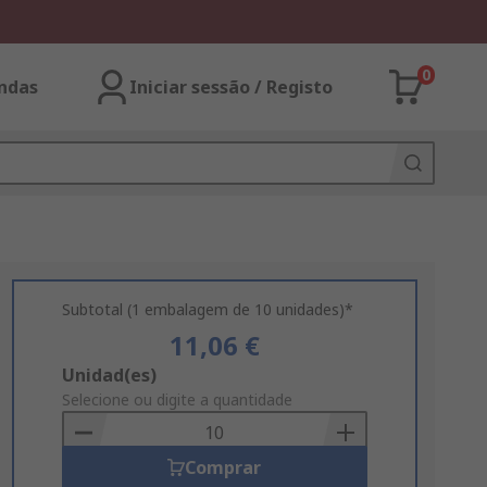
0
ndas
Iniciar sessão / Registo
Subtotal (1 embalagem de 10 unidades)*
11,06 €
Add
Unidad(es)
to
Selecione ou digite a quantidade
Basket
Comprar