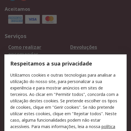
Aceitamos
Serviços
Como realizar
Devoluções
encomendas
Formas de entrega
Qualidade e ambiente
Respeitamos a sua privacidade
RS para particulares
Suporte técnico
Utilizamos cookies e outras tecnologias para analisar a
Pagamento e
utilização do nosso site, para personalizar a sua
faturação
experiência e para mostrar anúncios em sites de
terceiros. Ao clicar em "Permitir todos", concorda com a
Legal
utilização destes cookies. Se pretende escolher os tipos
de cookies, clique em "Gerir cookies". Se não pretende
Aviso legal
Política de cookies
utilizar estes cookies, clique em "Rejeitar todos". Neste
Política de privacidade
Segurança de emails
caso, alguma funcionalidades podem não estar
- Atualizada
acessíveis. Para mais informações, leia a nossa
política