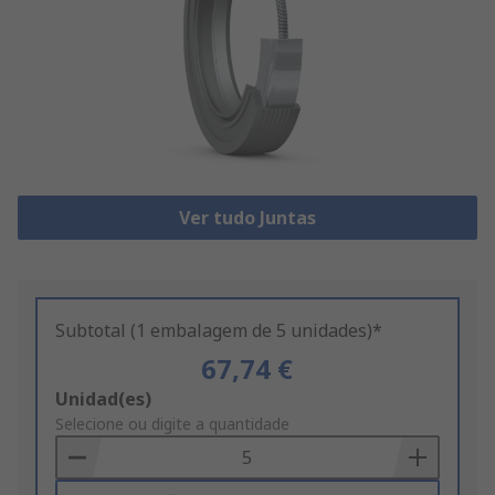
Ver tudo Juntas
Subtotal (1 embalagem de 5 unidades)*
67,74 €
Add
Unidad(es)
to
Selecione ou digite a quantidade
Basket