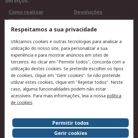
Serviços
Como realizar
Devoluções
encomendas
Formas de entrega
Qualidade e ambiente
Respeitamos a sua privacidade
RS para particulares
Suporte técnico
Utilizamos cookies e outras tecnologias para analisar a
Pagamento e
utilização do nosso site, para personalizar a sua
faturação
experiência e para mostrar anúncios em sites de
terceiros. Ao clicar em "Permitir todos", concorda com a
Legal
utilização destes cookies. Se pretende escolher os tipos
de cookies, clique em "Gerir cookies". Se não pretende
Aviso legal
Política de cookies
utilizar estes cookies, clique em "Rejeitar todos". Neste
Política de privacidade
Segurança de emails
caso, alguma funcionalidades podem não estar
- Atualizada
acessíveis. Para mais informações, leia a nossa
política
de cookies
.
Condições de venda
Sobre a RS
Permitir todos
A RS no mundo
RS Group
Gerir cookies