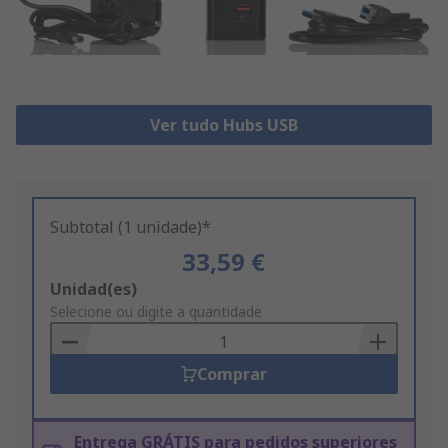
Ver tudo Hubs USB
Subtotal (1 unidade)*
33,59 €
Add
Unidad(es)
to
Selecione ou digite a quantidade
Basket
Comprar
Entrega GRÁTIS para pedidos superiores