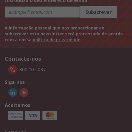
Introduza o seu endereço de email
Subscrever
A informação pessoal que nos proporcionar ao
subscrever esta newsletter será processada de acordo
com a nossa
política de privacidade
.
Contacte-nos
800 102 037
Siga-nos
Aceitamos