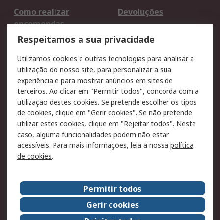
Como realizar
Devoluções
encomendas
Formas de entrega
Qualidade e ambiente
Respeitamos a sua privacidade
RS para particulares
Suporte técnico
Utilizamos cookies e outras tecnologias para analisar a
Pagamento e
utilização do nosso site, para personalizar a sua
faturação
experiência e para mostrar anúncios em sites de
terceiros. Ao clicar em "Permitir todos", concorda com a
Legal
utilização destes cookies. Se pretende escolher os tipos
de cookies, clique em "Gerir cookies". Se não pretende
Aviso legal
Política de cookies
utilizar estes cookies, clique em "Rejeitar todos". Neste
Política de privacidade
Segurança de emails
caso, alguma funcionalidades podem não estar
- Atualizada
acessíveis. Para mais informações, leia a nossa
política
de cookies
.
Condições de venda
Sobre a RS
Permitir todos
A RS no mundo
RS Group
Gerir cookies
Sobre a RS
Trabalhar na RS