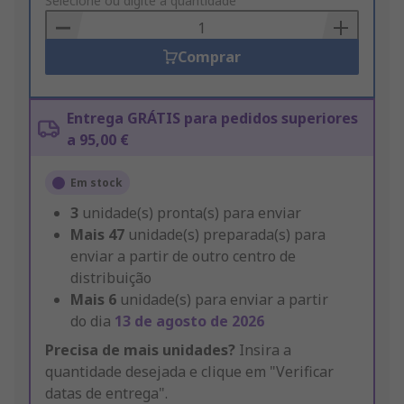
to
Selecione ou digite a quantidade
Basket
Comprar
Entrega GRÁTIS para pedidos superiores
a 95,00 €
Em stock
3
unidade(s) pronta(s) para enviar
Mais
47
unidade(s) preparada(s) para
enviar a partir de outro centro de
distribuição
Mais
6
unidade(s) para enviar a partir
do dia
13 de agosto de 2026
Precisa de mais unidades?
Insira a
quantidade desejada e clique em "Verificar
datas de entrega".