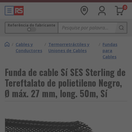
0
Referência do fabricante
/
Cables y
/
Termorretráctiles y
/
Fundas
Conductores
Uniones de Cables
para
Cables
Funda de cable Sí SES Sterling de
Tereftalato de polietileno Negro,
Ø máx. 27 mm, long. 50m, Sí