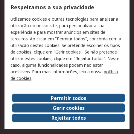
Formas de entrega
Qualidade e ambiente
Respeitamos a sua privacidade
RS para particulares
Suporte técnico
Utilizamos cookies e outras tecnologias para analisar a
Pagamento e
utilização do nosso site, para personalizar a sua
faturação
experiência e para mostrar anúncios em sites de
terceiros. Ao clicar em "Permitir todos", concorda com a
Legal
utilização destes cookies. Se pretende escolher os tipos
de cookies, clique em "Gerir cookies". Se não pretende
Aviso legal
Política de cookies
utilizar estes cookies, clique em "Rejeitar todos". Neste
Política de privacidade
Segurança de emails
caso, alguma funcionalidades podem não estar
- Atualizada
acessíveis. Para mais informações, leia a nossa
política
de cookies
.
Condições de venda
Sobre a RS
Permitir todos
A RS no mundo
RS Group
Gerir cookies
Sobre a RS
Trabalhar na RS
Rejeitar todos
ESG