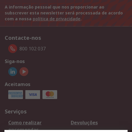
A informação pessoal que nos proporcionar ao
subscrever esta newsletter será processada de acordo
com a nossa
política de privacidade
.
Contacte-nos
800 102 037
Siga-nos
Aceitamos
Serviços
Como realizar
Devoluções
encomendas