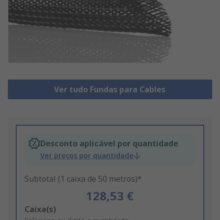
Ver tudo Fundas para Cables
Desconto aplicável por quantidade
Ver preços por quantidade
Subtotal (1 caixa de 50 metros)*
128,53 €
Add
Caixa(s)